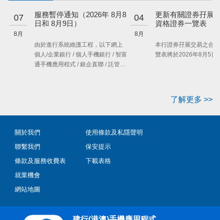
服務暫停通知（2026年 8月8
更新有關證券孖展
07
04
日和 8月9日）
資格證券一覽表
8月
8月
由於進行系統維護工程，以下網上
本行證券孖展交易之合資
個人/企業銀行 / 個人手機銀行 / 智富
覽表將於2026年8月5日
通手機應用程式 / 銀企直聯 / 託管網
銀服務將於下列時間受到影響。建
議客戶就所需的服務預先作好安
排。瞭解詳情…
了解更多 >>
關於我們
使用條款及私隱聲明
聯繫我們
保安提示
條款及服務收費表
下載表格
就業機會
網站地圖
建行(港澳)手機應用程式