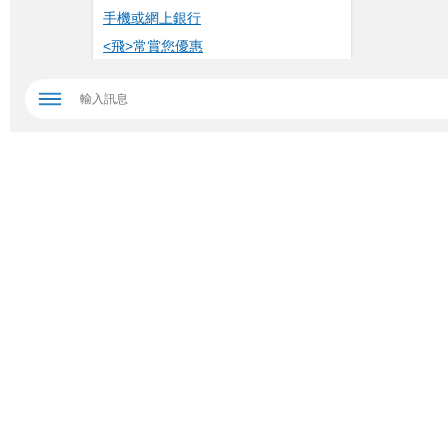
手機或網上銀行
<飛>常賞您優惠
立即了解新資金定期存款推廣優惠利率