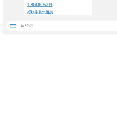
手機或網上銀行
<飛>常賞您優惠
立即了解新資金定期存款推廣優惠利率