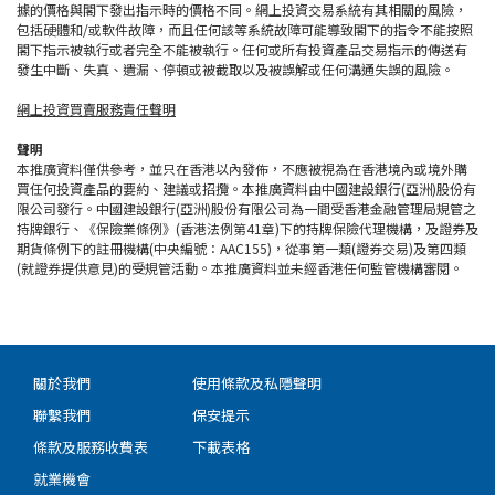
據的價格與閣下發出指示時的價格不同。網上投資交易系統有其相關的風險，
包括硬體和/或軟件故障，而且任何該等系統故障可能導致閣下的指令不能按照
閣下指示被執行或者完全不能被執行。任何或所有投資產品交易指示的傳送有
發生中斷、失真、遺漏、停頓或被截取以及被誤解或任何溝通失誤的風險。
網上投資買賣服務責任聲明
聲明
本推廣資料僅供參考，並只在香港以內發佈，不應被視為在香港境內或境外購
買任何投資產品的要約、建議或招攬。本推廣資料由中國建設銀行(亞洲)股份有
限公司發行。中國建設銀行(亞洲)股份有限公司為一間受香港金融管理局規管之
持牌銀行、《保險業條例》(香港法例第41章)下的持牌保險代理機構，及證券及
期貨條例下的註冊機構(中央編號：AAC155)，從事第一類(證券交易)及第四類
(就證券提供意見)的受規管活動。本推廣資料並未經香港任何監管機構審閱。
關於我們
使用條款及私隱聲明
聯繫我們
保安提示
條款及服務收費表
下載表格
就業機會