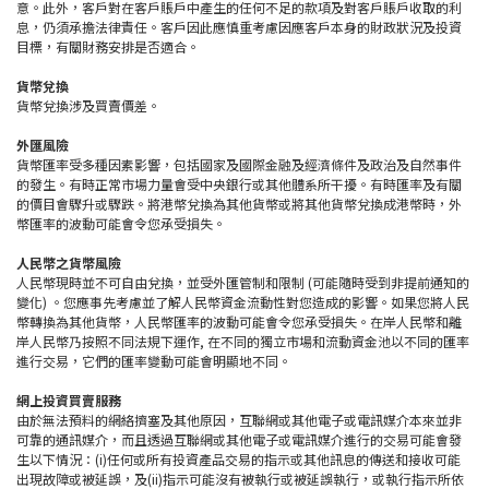
意。此外，客戶對在客戶賬戶中產生的任何不足的款項及對客戶賬戶收取的利
息，仍須承擔法律責任。客戶因此應慎重考慮因應客戶本身的財政狀況及投資
目標，有關財務安排是否適合。
貨幣兌換
貨幣兌換涉及買賣價差。
外匯風險
貨幣匯率受多種因素影響，包括國家及國際金融及經濟條件及政治及自然事件
的發生。有時正常市場力量會受中央銀行或其他體系所干擾。有時匯率及有關
的價目會驟升或驟跌。將港幣兌換為其他貨幣或將其他貨幣兌換成港幣時，外
幣匯率的波動可能會令您承受損失。
人民幣之貨幣風險
人民幣現時並不可自由兌換，並受外匯管制和限制 (可能隨時受到非提前通知的
變化) 。您應事先考慮並了解人民幣資金流動性對您造成的影響。如果您將人民
幣轉換為其他貨幣，人民幣匯率的波動可能會令您承受損失。在岸人民幣和離
岸人民幣乃按照不同法規下運作, 在不同的獨立市場和流動資金池以不同的匯率
進行交易，它們的匯率變動可能會明顯地不同。
網上投資買賣服務
由於無法預料的網絡擠塞及其他原因，互聯網或其他電子或電訊媒介本來並非
可靠的通訊媒介，而且透過互聯網或其他電子或電訊媒介進行的交易可能會發
生以下情況：(i)任何或所有投資產品交易的指示或其他訊息的傳送和接收可能
出現故障或被延誤，及(ii)指示可能沒有被執行或被延誤執行，或執行指示所依