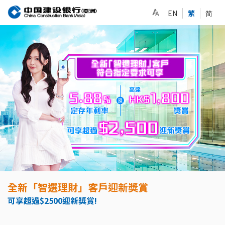
EN
繁
简
全新「智選理財」客戶迎新獎賞
可享超過$2500迎新獎賞!