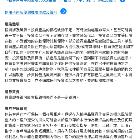
信用卡迎新優惠推廣條款及細則
風險聲明
投資涉及風險。投資產品的價格波動不定，有時波動幅度非常大，甚至可能變
得一文不值。投資產品不等同定期存款，並非其替代品。投資產品並非受保障
存款，不受香港的存款保障計劃保障。部分投資產品涉及金融衍生工具。某些
投資產品可能只限在某些司法管轄區內提供及/或有其限制。投資決定是由閣下
自行作出的。除非中介人於銷售該產品時已向閣下解釋經考慮閣下的財務情
況、投資經驗及目標後，該產品是適合閣下的，否則閣下不應投資在該產品。
投資者不應只根據本推廣資料便作出任何投資決定，在作出任何投資決定之
前，應事先徵詢獨立專業財務、稅務及法律顧問意見及細閱有關產品的銷售文
件以獲取進一步資料包括風險因素，確保本身了解有關產品之風險性質。本資
料並非投資意見，亦不構成任何投資產品之要約、要約招攬或建議。
證券買賣
買賣證券很可能會招致損失而不是一定獲利。
證券孖展買賣
倘若客戶在本行保持一個孖展賬戶，透過存入抵押品融資作交易的損失風險是
重大的。客戶遭受的損失可能會大於客戶存於本行作為抵押品的現金及任何其
他資產。市場狀況可能令客戶不可能行使或有指令，例如「止蝕」或「止限」
指令。客戶可能收到短期通知，須存入額外孖展或利息付款。倘若所須的孖展
或利息付款未能在指定時間內作出，客戶的證券抵押品可被清算而毋須客戶同