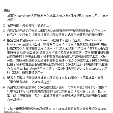
備註：
3個月5.88%港元/人民幣定存之計算以2026年7月2日至2026年10月2日為定
存期。
名額有限，先到先得，額滿即止。
只適用於申請信用卡前12個月內並未持有任何建行(亞洲)所發的信用卡主卡
的客戶。信用卡免找數簽賬額將以現金回贈方式存入合資格的信用卡賬戶。
指定信用卡包括eye Visa Signature信用卡，建行（亞洲）TRAVO World
Mastercard及建行（亞洲）銀聯雙幣信用卡。信用卡免找數簽賬額將以現金
回贈方式存入合資格的信用卡賬戶 。申請人必須於申請信用卡前12個月內並
未持有任何建行(亞洲)所發的信用卡主卡及符合有關要求，方可獲相關迎新禮
品獎賞(HK$800現金回贈﹕發卡後首3個月內成功申請6個月或以上之「Chill
分期」簽賬分期計劃以及總分期計劃金額達HK$15,000或以上﹔HK$600現金
回贈﹕發卡後首2個月內總簽賬金額達HK$6,000或以上)。詳情請參閱相關網
頁 (
eye Visa Signature信用卡
/
建行（亞洲）TRAVO World Mastercard
/
建
行（亞洲）銀聯雙幣信用卡
) 。
獎賞之里數按「積分獎賞計劃」積分兌換率每15積分 = 1里數計算。有關
「積分獎賞計劃」之詳情請
按此
。
假設客人貸款金額500,000及還款期24個月，可享月平息0.0939%，實際年
利率為2.17%，月平息只適用於本行成功新開立之「私人銀行」或「私人財
富」或「貴賓理財」客戶，並於信貸資料服務機構之信貸風險評級最新記錄
為AA級別。
註：以上優惠及服務受條款及細則約束，詳情請參閱有關之條款及細則或向本
行職員查詢。