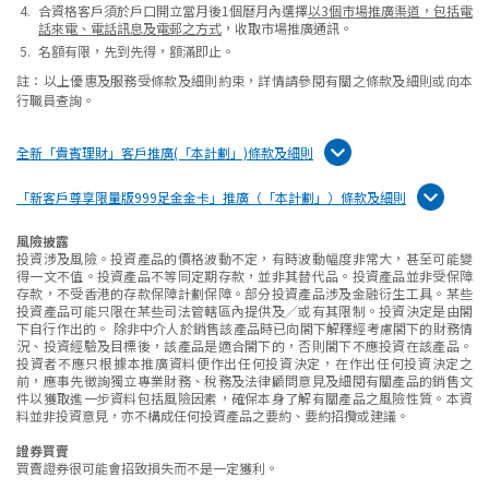
合資格客戶須於戶口開立當月後1個曆月內選擇
以3個市場推廣渠道，包括電
話來電、電話訊息及電郵之方式
，收取市場推廣通訊。
名額有限，先到先得，額滿即止。
註：以上優惠及服務受條款及細則約束，詳情請參閱有關之條款及細則或向本
行職員查詢。
全新「貴賓理財」客戶推廣(「本計劃」)條款及細則
「新客戶尊享限量版999足金金卡」推廣（「本計劃」）條款及細則
風險披露
投資涉及風險。投資產品的價格波動不定，有時波動幅度非常大，甚至可能變
得一文不值。投資產品不等同定期存款，並非其替代品。投資產品並非受保障
存款，不受香港的存款保障計劃保障。部分投資產品涉及金融衍生工具。某些
投資產品可能只限在某些司法管轄區內提供及╱或有其限制。投資決定是由閣
下自行作出的。 除非中介人於銷售該產品時已向閣下解釋經考慮閣下的財務情
況、投資經驗及目標後，該產品是適合閣下的，否則閣下不應投資在該產品。
投資者不應只根據本推廣資料便作出任何投資決定，在作出任何投資決定之
前，應事先徵詢獨立專業財務、稅務及法律顧問意見及細閱有關產品的銷售文
件以獲取進一步資料包括風險因素，確保本身了解有關產品之風險性質。本資
料並非投資意見，亦不構成任何投資產品之要約、要約招攬或建議。
證券買賣
買賣證券很可能會招致損失而不是一定獲利。