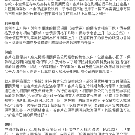
存款 - 本金保証存款乃為持有至到期而設，客戶無權在到期前提早終止此產品。
外匯掛鈎存款 - 本金保証存款沒有二手市場且不附抵押品。閣下亦需要注意有關
的市場風險及銀行有權在若干事件發生時提早終止本產品之風險。
利率風險
當利率上升時，與利率相連的投資項目（如債券）的價格會相應下跌。債券價
格及孳息有相反的關係。當債券價格下跌時，債券孳息會上升（反之亦然）。
債券價格帶有利率風險是因為如果利率上升，已經發行了的債券的吸引力會降
低。除非債券孳息及價格能相應調整去反映利率的升幅。
保險
客戶在投保前，應先閱讀相關保險公司繕發的銷售文件，包括產品小冊子、保
險利益說明(如適用)及保單文件及條款以了解保險計劃的資料及詳情(包括但不
限於詳盡條款、細則、保障範圍、不保事項、收費及產品風險)及考慮該保險產
品是否切合個人需要。保單持有人須承受相關保險公司的信貸風險。
就人壽保險而言，保險計劃有機會包含儲蓄成分。部分保費將用作支付保險及
相關費用。若客戶並非完全滿意保單，客戶有權在冷靜期內取消保單，並獲退
還已繳的相關保費及保費徵費。為行使該權利，相關保險公司的香港總辦事處
須於冷靜期內(即是將保單交付予保單持有人或其指定代表後，或將《冷靜期通
知書》(說明保單已經可以領取，及「冷靜期」的屆滿日)交付予保單持有人或其
指定代表後，緊接起計的21 個曆日內，以較先者為準) 收到由客戶簽署的取消
保單通知書。冷靜期結束後，若客戶在保單期滿前取消保單，其退保價值可能
少於客戶已付的保費總額。
聲明
中國建設銀行(亞洲)股份有限公司（保險中介人牌照號碼：FA3132）（「本
行」）為富衛人壽保險（百慕達）有限公司 （於百慕達註冊成立之有限公司）