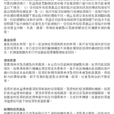
可靠的通訊媒介，而且透過互聯網或其他電子或電訊媒介進行的交易可能會發
生以下情況：（i）任何或所有投資產品交易的指示或其他訊息的傳送和接收可
能出現故障或被延誤，及（ii）指示可能沒有被執行或被延誤執行，或執行指示
所依據的價格與閣下發出指示時的價格不同。網上投資交易系統有其相關的風
險，包括硬體和/或軟件故障，而且任何該等系統故障可能導致閣下的指令不能
按照閣下指示被執行或者完全不能被執行。任何或所有投資產品交易指示的傳
送有發生中斷、失真、遺漏、停頓或被截取以及被誤解或任何溝通失誤的風
險。
基金投資
基金的過去表現，並不一定反映或保證其將來的表現。客戶有可能損失部份或
全部投資本金。本行或任何其附屬機構並不承擔或擔保該投資所構成的任何責
任。於適當範圍內本行可從基金經理獲取佣金或回扣。
債券買賣
買賣債券涉及流通及利率風險，未必百分百能夠保證賺取利潤，反而可能招致
損失。如果債券發行機構出現信貸或失責事件，客戶有該機構未能如期向客戶
繳付利息或本金的風險。投資於新興市場債券涉及特別考慮及較高風險，例如
較大的價格波動、較不完善的監管及法律架構、經濟、社會及政治的不穩定
等。
投資於高收益債券還須承受較高的信貸風險，及受制於經濟周期的轉變。投資
於高收益債券的基金，更須承受資本增長風險，股息分派及其他相關風險。假
如基金所投資的高息債券當中有任何違責事件，又或利率轉變，該基金的資產
淨值便有可能下跌或受到負面影響。
結構性投資產品
結構性投資產品乃涉及金融衍生工具的結構性產品，涉及重大風險，包括但不