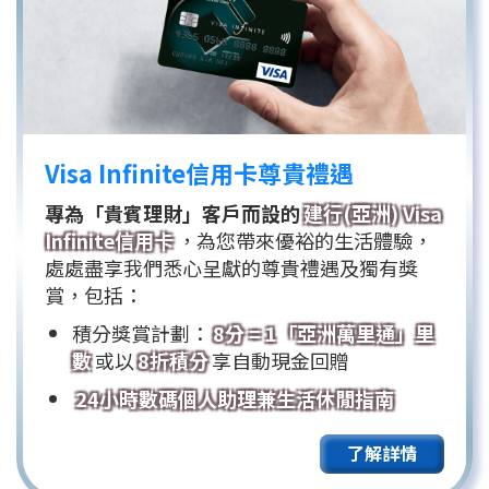
Visa Infinite信用卡尊貴禮遇
專為「貴賓理財」客戶而設的
建行(亞洲) Visa
Infinite信用卡
，為您帶來優裕的生活體驗，
處處盡享我們悉心呈獻的尊貴禮遇及獨有獎
賞，包括：
積分獎賞計劃：
8分 = 1「亞洲萬里通」里
數
或以
8折積分
享自動現金回贈
24小時數碼個人助理兼生活休閒指南
了解詳情