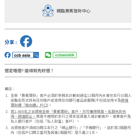
親臨貴賓理財中心
分享 :
借定唔借? 還得到先好借！
備註：
全新「貴賓理財」客戶必須於參與本計劃前過往12個月內未曾在本行以個人
或聯名形式持有任何賬戶或使用任何銀行產品或服務(不包括信用卡及
跨境
理財通「南向通」戶口)
。
首2,400名之合資格全新「貴賓理財」客戶，方可獲得獎賞。名額先到先
得，額滿即止。
獎賞不適用於本行之資本投資者入境計劃客戶、商業客戶及
私人銀行客戶（包括「私人財富」客戶）。
合資格客戶須成功開立本行之「網上銀行」/「手機銀行」，並於首2個曆月
內（包括戶口開立當月及其後1個曆月）登入最少1次。