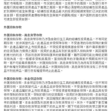
限於市場風險、流通性風險，市況變化風險，交易對手的風險，以及發行商不
能履行其結構性投資產品下義務之風險。客戶務必清楚明白其結構性投資產品
於到期時可能全無價值。結構性投資產品最大的投資回報通常限於已決定的現
金金額，假如基礎資產價格移動完全與客戶的觀點相反，客戶面對的潛在損失
可達全部投資金額。
外匯掛鈎存款
外匯掛鈎存款 - 高息貨幣存款
外匯掛鈎存款 - 高息貨幣存款乃涉及金融衍生工具的結構性投資產品，不等同定
期存款，並非其替代品。此產品並非受保障存款，不受香港的存款保障計劃保
障。此產品屬於非上市投資產品，不受投資者賠償基金保障，客戶需承擔銀行
的信貸及無力償債之風險。投資於此產品有別於直接買入掛鈎貨幣，其回報限
於應付的利息，而該利息將受掛鈎匯率的變動影響。雖然回報可能比傳統定期
存款為高，但一般都承受較高風險。當掛鈎匯率的浮動與客戶預期有所不同
時，客戶可能需承擔損失。外匯掛鈎存款 - 高息貨幣存款乃為持有至到期而設，
客戶無權在到期前提早終止此產品。外匯掛鈎存款 - 高息貨幣存款沒有二手市場
且不附抵押品，銀行亦有權提早終止此產品。
外匯掛鈎存款 - 本金保証存款
外匯掛鈎存款 - 本金保証存款乃涉及金融衍生工具的結構性投資產品，但不等同
定期存款，並非其替代品。此產品並非受保障存款，不受香港的存款保障計劃
保障。此產品屬於非上市投資產品，不受投資者賠償基金保障。此產品具有受
條件限制的保本性質，受制於銀行的信貸風險。投資於外匯掛鈎存款 - 本金保証
存款有別於直接買入掛鈎貨幣，其回報限於應付的利息，而該利息將受掛鈎匯
率的變動影響，本金金額及利息將會以存款貨幣支付。另外，不論閣下會否獲
得高利息，假如存款貨幣並非閣下的本土貨幣，閣下可能因存款貨幣之匯率波
動蒙受因貨幣風險衍生之損失，並可能抵銷甚至超過任何潛在回報。外匯掛鈎