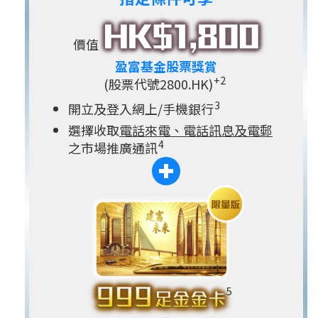
價值
盈富基金股票獎賞
+2
(股票代號2800.HK)
3
開立及登入網上/手機銀行
選擇收取
電話來電、電話訊息及電郵
4
之市場推廣通訊
5