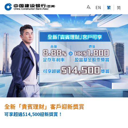
EN
繁
简
全新「貴賓理財」客戶迎新獎賞
可享超過$14,500迎新獎賞！