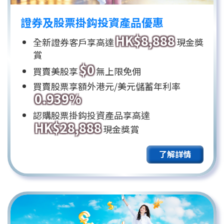
證券及股票掛鈎投資產品優惠
HK$8,888
全新證券客戶享高達
現金獎
賞
$0
買賣美股享
無上限免佣
買賣股票享額外港元/美元儲蓄年利率
0.939%
認購股票掛鈎投資產品享高達
HK$28,888
現金獎賞
了解詳情