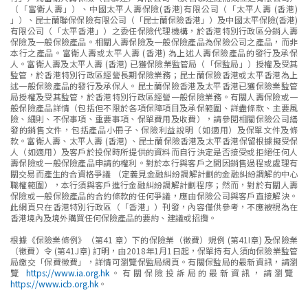
（「富衛人壽」）、中國太平人壽保險(香港)有限公司（「太平人壽 (香港)
」）、昆士蘭聯保保險有限公司（「昆士蘭保險香港」）及中國太平保險(香港)
有限公司（「太平香港」）之委任保險代理機構，於香港特別行政區分銷人壽
保險及一般保險產品。相關人壽保險及一般保險產品為保險公司之產品，而非
本行之產品。富衛人壽或太平人壽 (香港) 為上述人壽保險產品的發行及承保
人。富衛人壽及太平人壽 (香港) 已獲保險業監管局（「保監局」）授權及受其
監管，於香港特別行政區經營長期保險業務；昆士蘭保險香港或太平香港為上
述一般保險產品的發行及承保人。昆士蘭保險香港及太平香港已獲保險業監管
局授權及受其監管，於香港特別行政區經營一般保險業務。有關人壽保險或一
般保險產品詳情（包括但不限於各項保障項目及承保範圍、詳盡條款、主要風
險、細則、不保事項、重要事項、保單費用及收費），請參閱相關保險公司繕
發的銷售文件，包括產品小冊子、保險利益說明（如適用）及保單文件及條
款。富衛人壽、太平人壽 (香港) 、昆士蘭保險香港及太平香港保留根據擬受保
人（如適用）及客戶於投保時所提供的資料而自行決定是否接受或拒絕任何人
壽保險或一般保險產品申請的權利。對於本行與客戶之間因銷售過程或處理有
關交易而產生的合資格爭議 （定義見金融糾紛調解計劃的金融糾紛調解的中心
職權範圍），本行須與客戶進行金融糾紛調解計劃程序；然而，對於有關人壽
保險或一般保險產品的合約條款的任何爭議，應由保險公司與客戶直接解決。
此網頁只在香港特別行政區（「香港」）刊發，內容僅供參考，不應被視為在
香港境內及境外購買任何保險產品的要約、建議或招攬。
根據《保險業條例》（第41 章）下的保險業（徵費）規例 (第41I章) 及保險業
（徵費）令 (第41J章) 訂明，由2018年1月1日起，保單持有人須向保險業監管
局繳交「保費徵費」，詳情可瀏覽保監局網頁。有關保監局的最新資訊，請瀏
覽
https://www.ia.org.hk
。有關保險投訴局的最新資訊，請瀏覽
https://www.icb.org.hk
。