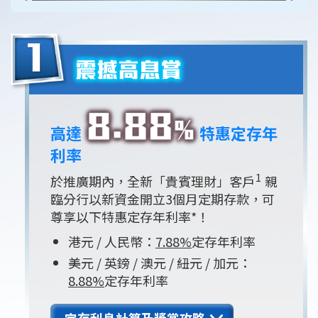
高達
特惠定存年
利率
1
於推廣期內，全新「貴賓理財」客戶
親
臨分行以新資金開立3個月定期存款，可
尊享以下特惠定存年利率*！
港元 / 人民幣：
7.88%
定存年利率
美元 / 英鎊 / 澳元 / 紐元 / 加元：
8.88%
定存年利率