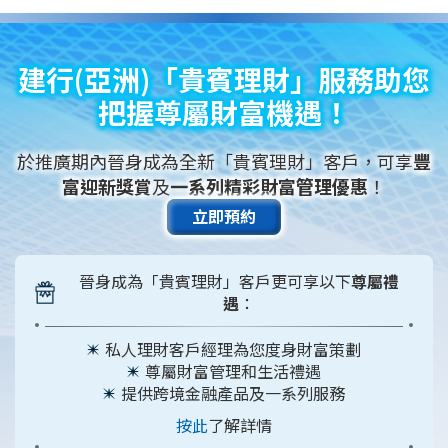
建行(亞洲)「貴賓理財」服務助您
把握尊屬財富機遇！
於推廣期內晉身成為全新「貴賓理財」客戶，可享
豐
富迎新獎賞
及
一系列精彩財富管理優惠
！
立即預約
晉身成為「貴賓理財」客戶更可享以下
尊屬禮
遇
：
私人理財客戶經理為您度身財富策劃
尊屬財富管理和生活禮遇
提供跨境金融產品及一系列服務
按此
了解詳情