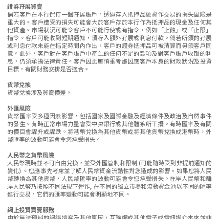
證券孖展買賣
倘若客戶在本行保持一個孖展賬戶，透過存入抵押品融資作交易的損失風險是
重大的。客戶遭受的損失可能會大於客戶存於本行作為抵押品的現金及任何其
他資產。市場狀況可能令客戶不可能行使或有指令，例如「止蝕」或「止限」
指令。客戶可能收到短期通知，須存入額外孖展或利息付款。倘若所須的孖展
或利息付款未能在指定時間內作出，客戶的證券抵押品可被清算而毋須客戶同
意。此外，客戶對在客戶賬戶中產生的任何不足的款項及對客戶賬戶收取的利
息，仍須承擔法律責任。客戶因此應慎重考慮因應客戶本身的財政狀況及投資
目標，有關財務安排是否適合。
貨幣兌換
貨幣兌換涉及買賣價差。
外匯風險
貨幣匯率受多種因素影響，包括國家及國際金融及經濟條件及政治及自然事件
的發生。有時正常市場力量會受中央銀行或其他體系所干擾。有時匯率及有關
的價目會驟升或驟跌。將港幣兌換為其他貨幣或將其他貨幣兌換成港幣時，外
幣匯率的波動可能會令您承受損失。
人民幣之貨幣風險
人民幣現時並不可自由兌換，並受外匯管制和限制 (可能隨時受到非提前通知的
變化) 。您應事先考慮並了解人民幣資金流動性對您造成的影響。如果您將人民
幣轉換為其他貨幣，人民幣匯率的波動可能會令您承受損失。在岸人民幣和離
岸人民幣乃按照不同法規下運作, 在不同的獨立市場和流動資金池以不同的匯率
進行交易，它們的匯率變動可能會明顯地不同。
網上投資買賣服務
由於無法預料的網絡擠塞及其他原因，互聯網或其他電子或電訊媒介本來並非