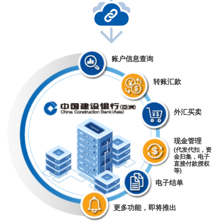
账户信息查询
转账汇款
外汇买卖
现金管理
(代发代扣，资
金归集，电子
直接付款授权
等)
电子结单
更多功能，即将推出