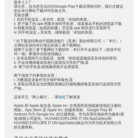
版本:1.1.7
请注意，仅当您无法访问Google Play下载应用程式时，我们才建议
您从本行网站下载APK安装文件。
安装步骤：
i. 先到手机设定→安全性，剔选「未知的来源」
ii. 把下载了的 apk 档案并放到手机里，或直接从手机的浏览器下载
iii.档案浏览器（如我的档案）开启该 apk 档并进行安装即可
iv. 到手机设定→安全性，移除剔选「未知的来源」
* 此下载连结将由中国建设银行（亚洲）股份有限公司（「本行」）
之网站至连结本行指定的第三者下载网站。
就阁下从第三者下载网站下载软件，本行并不会就以下（或其中任
何一项）事项作出陈述或确认：
i. 在传送期间不出现延误、故障、错误或遗漏或丢失传送的资讯;
ii. 不会传播病毒或其他污染或毁灭性的产物;及
iii. 阁下的手机及/或电脑系统不会受损害。
阁下须就下列事项负全责：
i. 为数据及设备作充分保护和备份;及
ii. 采取合理及适当的预防措施以扫描电脑病毒及其他污染或毁灭性
产物。
还未开立「网上银行」，请
按此
了解更多
Apple 和 Apple 标志是 Apple Inc. 在美国和其他国家或地区注册的
商标。App Store 是 Apple Inc. 的服务商标。Google Play 和
Android 均为 Google Inc. 的注册商标。华为应用市场由华为服务(香
港)有限公司提供。HUAWEI EXPLORE IT ON AppGallery和
HUAWEI EXPLORE IT ON AppGallery标志均为华为技术有限公司
的注册商标。