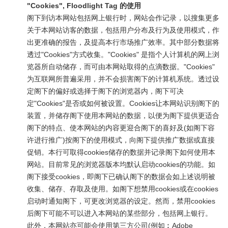
"Cookies", Floodlight Tag 的使用
阁下到访本网站包括网上银行时，网站会作记录，以搜集更多
关于本网站访客的数据，包括用户分布及行为及使用模式，作
出更准确的报告，及提高本行市场推广效率。其中部分数据将
透过"Cookies"方式收集。"Cookies" 是指个人计算机的网上浏
览器所自动储存，而可由本网站取得的点滴数据。"Cookies"
为互联网所普遍采用，并不会损害阁下的计算机系统。透过设
定阁下的偏好或选择于阁下的浏览器内，阁下可决
定"Cookies"是否或如何被设置。Cookies让本网站识别阁下的
装置，并储存阁下使用本网站的数据，以便为阁下提供更适合
阁下的特点、使本网站的内容更迎合阁下的喜好及(如阁下容
许进行推广)按阁下的使用模式，向阁下提供推广数据或直接
促销。本行可取得cookies储存的数据并记录阁下如何使用本
网站。目前常见的浏览器版本均默认启动cookies的功能。如
阁下接受cookies，即阁下已确认阁下的数据会如上述说明被
收集、储存、存取及使用。如阁下想禁用cookies或在cookies
启动时通知阁下，可更改浏览器的设定。然而，禁用cookies
后阁下可能不可以进入本网站的某些部分，包括网上银行。
此外，本网站亦可能会使用第三方公司(例如︰Adobe