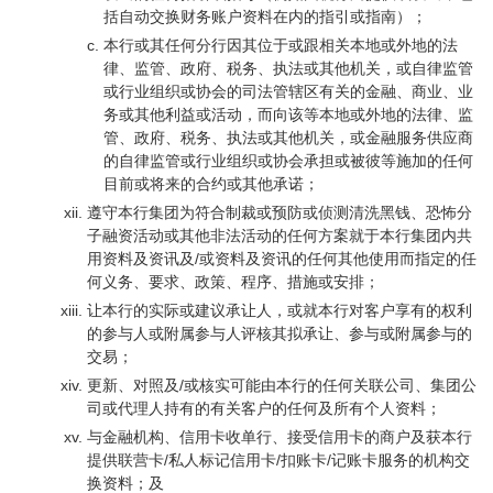
括自动交换财务账户资料在内的指引或指南）；
本行或其任何分行因其位于或跟相关本地或外地的法
律、监管、政府、税务、执法或其他机关，或自律监管
或行业组织或协会的司法管辖区有关的金融、商业、业
务或其他利益或活动，而向该等本地或外地的法律、监
管、政府、税务、执法或其他机关，或金融服务供应商
的自律监管或行业组织或协会承担或被彼等施加的任何
目前或将来的合约或其他承诺；
遵守本行集团为符合制裁或预防或侦测清洗黑钱、恐怖分
子融资活动或其他非法活动的任何方案就于本行集团内共
用资料及资讯及/或资料及资讯的任何其他使用而指定的任
何义务、要求、政策、程序、措施或安排；
让本行的实际或建议承让人，或就本行对客户享有的权利
的参与人或附属参与人评核其拟承让、参与或附属参与的
交易；
更新、对照及/或核实可能由本行的任何关联公司、集团公
司或代理人持有的有关客户的任何及所有个人资料；
与金融机构、信用卡收单行、接受信用卡的商户及获本行
提供联营卡/私人标记信用卡/扣账卡/记账卡服务的机构交
换资料；及