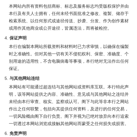
本网站内所有资料包括商标、标志及服务标志均受版权保护并由
本行及有关人士拥有，任何未经书面批准之修改、複製、储存于
检索系统、以任何形式或途径传送、抄袭、分发、作为创作素材
或用作其他商业或公开途径，皆属违法，而将被检控。
保证声明
本行在编製本网站所载资料和材料时已力求审慎，以确保在编製
时之准确性。但对其他一切有关不侵犯权利、保密、准确度、个
别用途的适用性，不含电脑病毒等事项，本行绝对无法作出任何
保证。
与其他网站连结
本网站有可能通过超连结与其他网站或资料库互联。本行特此声
明，该等网站提供之内容、准确性、意见或与其他网站之连结并
未经由本​​行审查、核实、监察或认可。阁下与此等非本行之网站
作出之任何联繫，包括向其提供任何资料，及进行的任何交易，
一切风险概由阁下自行负责。阁下并视为已绝对放弃向本行追索
一切透过本网站浏览或接触其他网站而蒙受之任何损失或损害。
免责声明