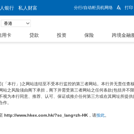
分行/自动柜员机网络
打印
人银行
私人财富
信用卡
贷款
投资
保险
跨境金融
公司(「本行」)之网站连结至不受本行监控的第三者网站。本行并无责任查
网站之风险须由阁下承担，阁下并需受第三者网站之任何条款(包括并不限
不视为本行同意、推荐、认可、保证或推介任何第三方或在其网址所提供
合作。
至
http://www.hkex.com.hk/?sc_lang=zh-HK
，请
按此
。