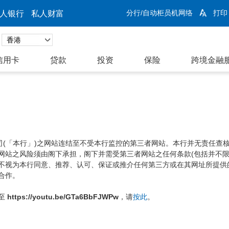
分行/自动柜员机网络
打印
人银行
私人财富
信用卡
贷款
投资
保险
跨境金融
公司(「本行」)之网站连结至不受本行监控的第三者网站。本行并无责任查
网站之风险须由阁下承担，阁下并需受第三者网站之任何条款(包括并不限
不视为本行同意、推荐、认可、保证或推介任何第三方或在其网址所提供
合作。
至
https://youtu.be/GTa6BbFJWPw
，请
按此
。