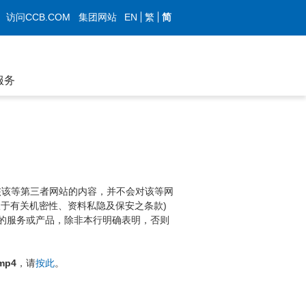
EN
繁
简
访问CCB.COM
集团网站
服务
核该等第三者网站的内容，并不会对该等网
于有关机密性、资料私隐及保安之条款)
的服务或产品，除非本行明确表明，否则
.mp4
，请
按此
。