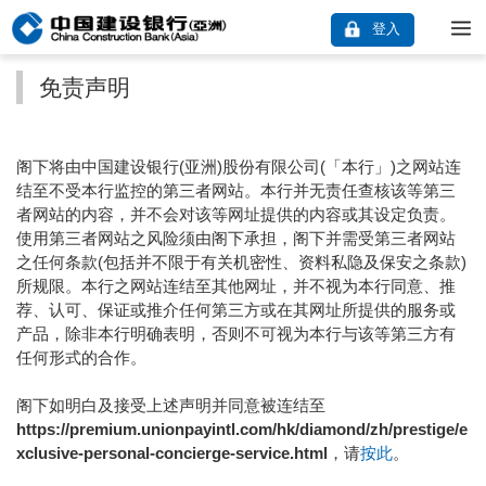
登入
免责声明
阁下将由中国建设银行(亚洲)股份有限公司(「本行」)之网站连
结至不受本行监控的第三者网站。本行并无责任查核该等第三
者网站的内容，并不会对该等网址提供的内容或其设定负责。
使用第三者网站之风险须由阁下承担，阁下并需受第三者网站
之任何条款(包括并不限于有关机密性、资料私隐及保安之条款)
所规限。本行之网站连结至其他网址，并不视为本行同意、推
荐、认可、保证或推介任何第三方或在其网址所提供的服务或
产品，除非本行明确表明，否则不可视为本行与该等第三方有
任何形式的合作。
阁下如明白及接受上述声明并同意被连结至
https://premium.unionpayintl.com/hk/diamond/zh/prestige/e
xclusive-personal-concierge-service.html
，请
按此
。