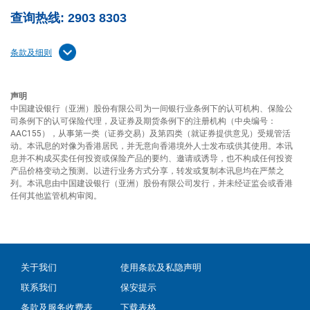
查询热线: 2903 8303
条款及细则
声明
中国建设银行（亚洲）股份有限公司为一间银行业条例下的认可机构、保险公
司条例下的认可保险代理，及证券及期货条例下的注册机构（中央编号：
AAC155），从事第一类（证券交易）及第四类（就证券提供意见）受规管活
动。本讯息的对像为香港居民，并无意向香港境外人士发布或供其使用。本讯
息并不构成买卖任何投资或保险产品的要约、邀请或诱导，也不构成任何投资
产品价格变动之预测。以进行业务方式分享，转发或复制本讯息均在严禁之
列。本讯息由中国建设银行（亚洲）股份有限公司发行，并未经证监会或香港
任何其他监管机构审阅。
关于我们
使用条款及私隐声明
联系我们
保安提示
条款及服务收费表
下载表格