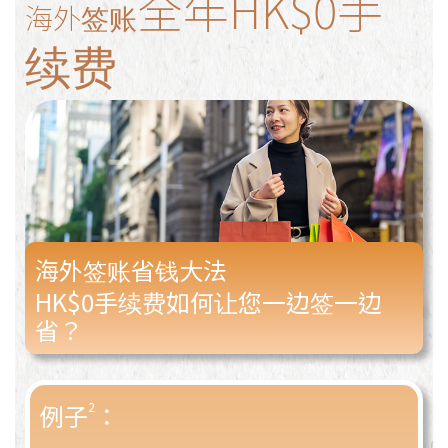
全年HK$0手
海外签账
续费
海外签账省钱大法
HK$0手续费如何让您一边签一边
省？
例子
2
：