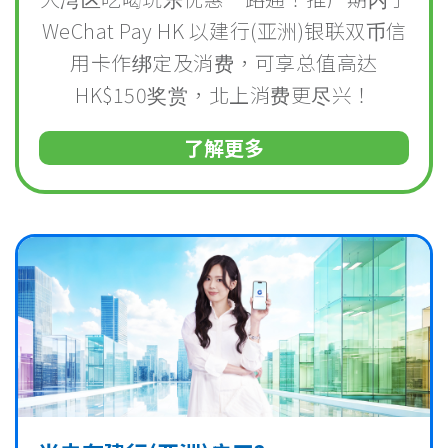
WeChat Pay HK
以建行(亚洲)银联双币信
用卡
作绑定
及消费，可享总值高达
HK$150奖赏，
北上消费更尽兴！
了解更多