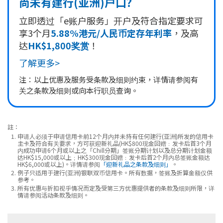
尚未有建行(亚洲)户口?
立即透过「e账户服务」开户及符合指定要求可
享3个月
5.88%港元/人民币定存年利率
，及高
达
HK$1,800奖赏
！
了解更多>
注：以上优惠及服务受条款及细则约束，详情请参阅有
关之条款及细则或向本行职员查询。
註：
申请人必须于申请信用卡前12个月内并未持有任何建行(亚洲)所发的信用卡
主卡及符合有关要求，方可获迎新礼品(HK$800现金回赠﹕发卡后首3个月
内成功申请6个月或以上之「Chill分期」签账分期计划以及总分期计划金额
达HK$15,000或以上﹔HK$300现金回赠﹕发卡后首2个月内总签账金额达
HK$6,000或以上)。详情请参阅
「迎新礼品之条款及细则」
。
例子只适用于建行(亚洲)银联双币信用卡。所有数据，签账及折算金额仅供
参考。
所有优惠与折扣视乎情况而定及受第三方优惠提供者的条款及细则所限，详
情请参阅活动条款及细则。