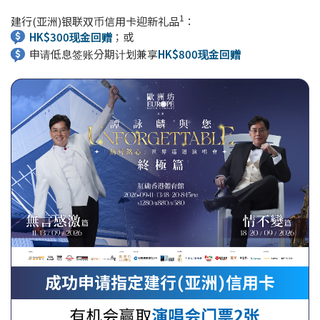
1
建行(亚洲)银联双币信用卡迎新礼品
：
HK$300现金回赠
；或
申请低息签账分期计划兼享
HK$800现金回赠