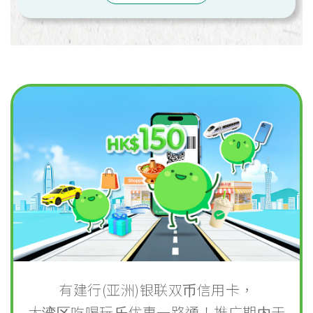
有建行(亚洲)银联双币信用卡，
大湾区吃喝玩乐优惠一路通！推广期内于