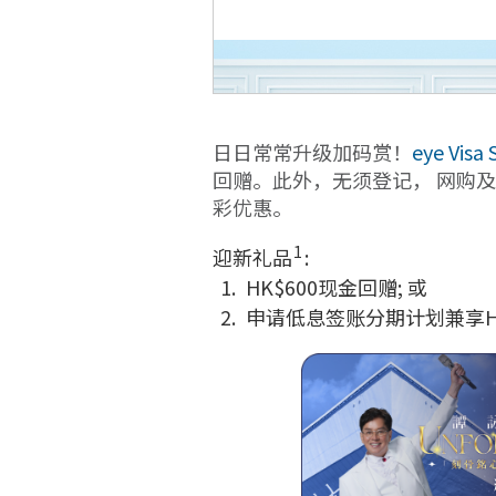
日日常常升级加码赏！
eye Vis
回赠。此外，无须登记， 网购及拍卡支付
彩优惠。
1
迎新礼品
:
HK$600现金回赠; 或
申请低息签账分期计划兼享HK