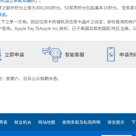
新礼品之条款及细则」
。
额外积分上限为300,000积分。5X奖赏积分包括基本1X积分。 受条款
按此
。
000或以下之单一交易。因应信用卡终端机及信用卡晶片之设定，部份香港的商户接受HK
ple Pay 为Apple Inc.商标，已于美国及其他国家/地区注册。Google
立即申请
申请热
智能客服
时；星期六、日及公众假期休息。
费表
就业机会
网站地图
使用条款及私隐声明
保安提示
下