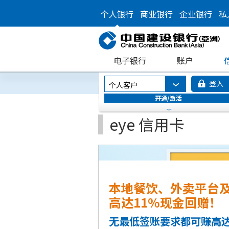
个人银行
商业银行
企业银行
私
电子银行
账户
登入
个人客户
开通/激活
eye 信用卡
本地餐饮、外卖平台
高达11%现金回赠！
无最低签账要求都可赚高达