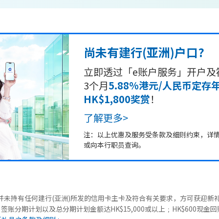
尚未有建行(亚洲)户口?
立即透过「e账户服务」开户及
3个月
5.88%港元/人民币定存
HK$1,800奖赏
！
了解更多>
注：以上优惠及服务受条款及细则约束，详
或向本行职员查询。
未持有任何建行(亚洲)所发的信用卡主卡及符合有关要求，方可获迎新礼品
」签账分期计划以及总分期计划金额达HK$15,000或以上﹔HK$600现