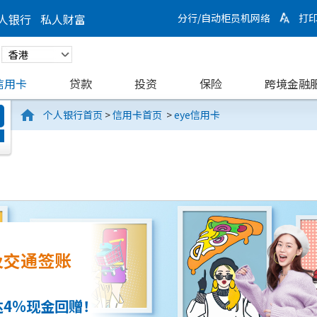
人银行
私人财富
分行/自动柜员机网络
打
信用卡
贷款
投资
保险
跨境金融
个人银行首页
>
信用卡首页
>
eye信用卡
及交通签账
4%现金回赠！