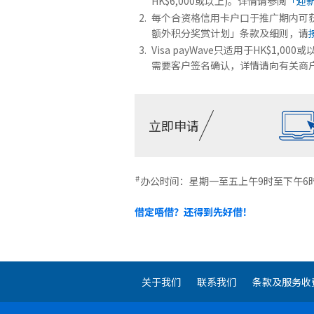
HK$6,000或以上)。详情请参阅
「迎
每个合资格信用卡户口于推广期内可获之
额外积分奖赏计划」条款及细则，请
Visa payWave只适用于HK$1,
需要客户签名确认，详情请向有关商户查询。Ap
立即申请
#
办公时间：星期一至五上午9时至下午6
借定唔借？还得到先好借！
关于我们
联系我们
条款及服务收