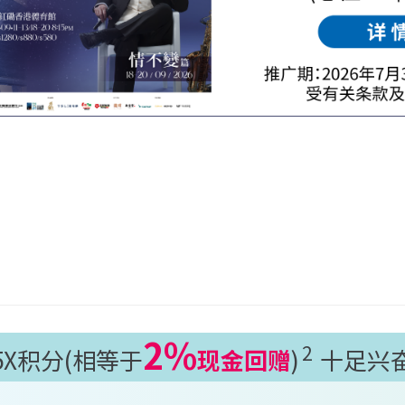
2%
2
5X积分(相等于
现金回赠
)
十足兴