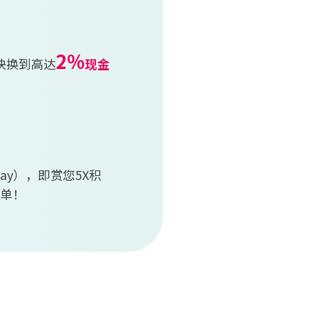
2%
快换到高达
现金
 Pay），即赏您5X积
单！