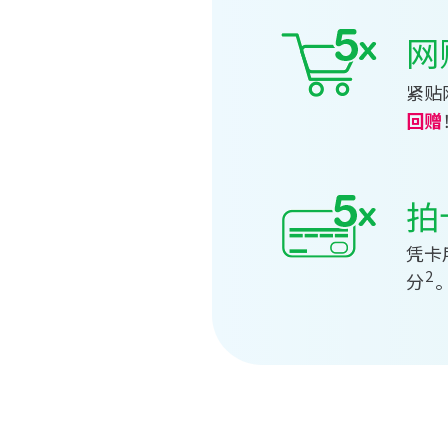
网
紧贴
回赠
拍
凭卡用
2
分