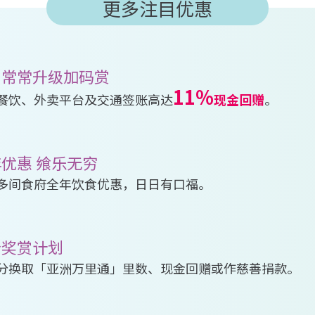
更多注目优惠
日常常升级加码赏
11%
餐饮、外卖平台及交通签账高达
现金回赠
。
优惠 飨乐无穷
多间食府全年饮食优惠，日日有口福。
分奖赏计划
分换取「亚洲万里通」里数、现金回赠或作慈善捐款。