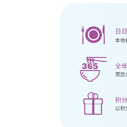
日
本地
全年
赏您
积
以积