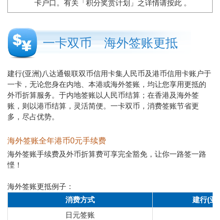
卡户口。有关「积分奖赏计划」之详情请
按此
。
一卡双币 海外签账更抵
建行(亚洲)八达通银联双币信用卡集人民币及港币信用卡账户于
一卡，无论您身在内地、本港或海外签账，均让您享用更抵的
外币折算服务。于内地签账以人民币结算；在香港及海外签
账，则以港币结算，灵活简便。一卡双币，消费签账节省更
多，尽占优势。
海外签账全年港币0元手续费
海外签账手续费及外币折算费可享完全豁免，让你一路签一路
悭！
海外签账更抵例子：
消费方式
建行(亚
日元签账