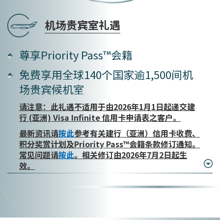
机场贵宾室礼遇
尊享Priority Pass™会籍
免费享用全球140个国家
逾1,500间机
场贵宾候机室
请注意：此礼遇不适用于由2026年1月1日起递交建
行 (亚洲) Visa Infinite 信用卡申请表之客户。
最新资讯请
按此
参考有关建行（亚洲）信用卡收费、
积分奖赏计划及Priority Pass™会籍条款修订通知。
常见问题请
按此
。相关修订由2026年7月2日起生
效。