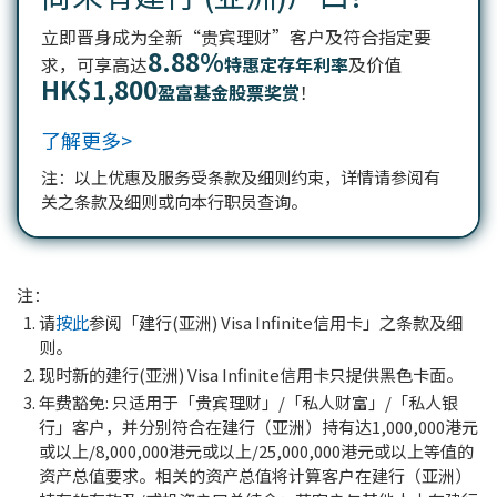
立即晋身成为全新“贵宾理财”客户及符合指定要
8.88%
求，可享高达
特惠定存年利率
及价值
HK$1,800
盈富基金股票奖赏
！
了解更多>
注：以上优惠及服务受条款及细则约束，详情请参阅有
关之条款及细则或向本行职员查询。
注：
请
按此
参阅「建行(亚洲) Visa Infinite信用卡」之条款及细
则。
现时新的建行(亚洲) Visa Infinite信用卡只提供黑色卡面。
年费豁免: 只适用于「贵宾理财」/「私人财富」/「私人银
行」客户，并分别符合在建行（亚洲）持有达1,000,000港元
或以上/8,000,000港元或以上/25,000,000港元或以上等值的
资产总值要求。相关的资产总值将计算客户在建行（亚洲）