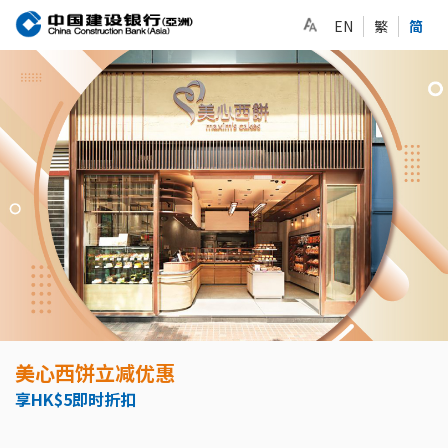
EN
繁
简
美心西饼立减优惠
享HK$5即时折扣