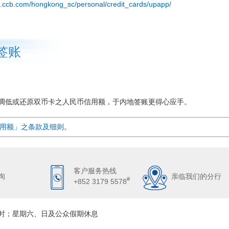
a.ccb.com/hongkong_sc/personal/credit_cards/upapp/
签账
调低或还原双币卡之人民币信用额，于内地签账更得心应手。
用额」之条款及细则
。
客户服务热线
询
亲临我们的分行
#
+852 3179 5578
6时；星期六、日及公众假期休息