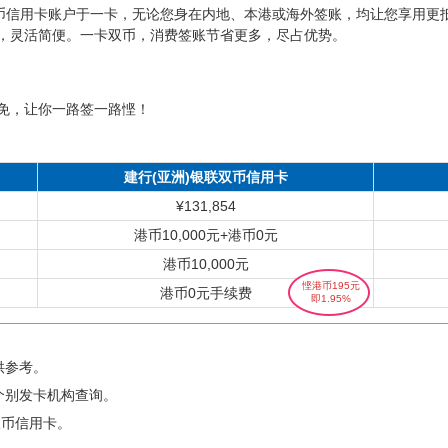
港币信用卡账户于一卡，无论您身在内地、本港或海外签账，均让您享用更
，灵活简便。一卡双币，消费签账节省更多，尽占优势。
免，让你一路签一路悭！
建行(亚洲)银联双币信用卡
¥131,854
港币10,000元+港币0元
港币10,000元
悭港币195元
港币0元手续费
即1.95%
供参考。
个别发卡机构查询。
双币信用卡。