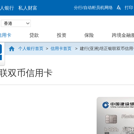
分行/自动柜员机网络
打印
人银行
私人财富
信用卡
贷款
投资
保险
跨境金融
个人银行首页
>
信用卡首页
>
建行(亚洲)培正银联双币信用
银联双币信用卡