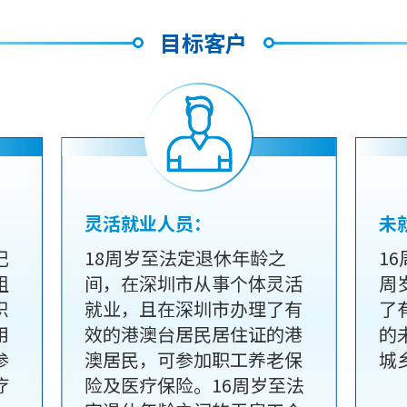
目标客户
灵活就业人员：
未
记
18周岁至法定退休年龄之
1
组
间，在深圳市从事个体灵活
周
织
就业，且在深圳市办理了有
了
用
效的港澳台居民居住证的港
的
参
澳居民，可参加职工养老保
城
疗
险及医疗保险。16周岁至法