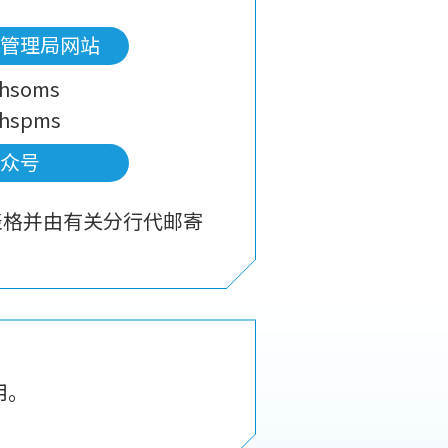
金管理局网站
n/hsoms
n/hspms
公众号
表格并由有关分行代邮寄
用。