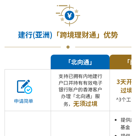
建行(亚洲)
「跨境理财通」优势
「北向通」
「南
支持已拥有内地建行
3天开
户口并持有有效电子
银行账户的香港客户
过境
办理「北向通」服
^3个工
申请简单
无须过境
务，
提供超
基金（
提供