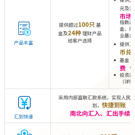
元及港
市场
指数基
100只
提供超过
基
金、股
24种
金及
理财产品
业基金
给客户选择
产品丰富
1
提供
币兑
0
基金
费
（
投资基
（详情
采用内部直联汇款系统，实现人民
快捷到账
划，
南北向汇入、汇出手续
汇划快速