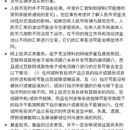
货币兑换涉及买卖价差。
人民币现时并不可自由兑换，并受外汇管制和限制(可能随时
受到非提前通知的变化) 。您应事先考虑并了解人民币资金流
动性对您造成的影响。如果您将人民币转换为其他货币，人
民币汇率的波动可能会令您承受损失。在岸人民币和离岸人
民币乃按照不同法规下运作，在不同的独立市场和流动资金
池以不同的汇率进行交易，它们的汇率变动可能会明显地不
同。
网上投资买卖服务。由于无法预料的网络挤塞及其他原因，
互联网或其他电子或电讯媒介本来并非可靠的通讯媒介，而
且透过互联网或其他电子或电讯媒介进行的交易可能会发生
以下情况：（i）任何或所有投资产品交易的指示或其他讯息
的传送和接收可能出现故障或被延误，及（ii）指示可能没有
被执行或被延误执行，或执行指示所依据的价格与阁下发出
指示时的价格不同。网上投资交易系统有其相关的风险，包
括硬件和/或软件故障，而且任何该等系统故障可能导致阁下
的指令不能按照阁下指示被执行或者完全不能被执行。任何
或所有投资产品交易指示的传送有发生中断、失真、遗漏、
停顿或被截取以及被误解或任何沟通失误的风险。
基金投资。基金的过去表现，并不一定反映或保证其将来的