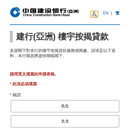
EN
|
繁
建行(亞洲) 樓宇按揭貸款
多謝閣下對本行的樓宇按揭貸款服務感興趣。請填妥以下資
料，本行職員將盡快聯絡閣下。
請用英文填寫此申請表格。
* 此項必須填寫
* 稱謂 :
先生
太太