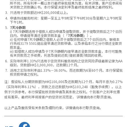
所不同，所有利率一概以本行最终审批结果为准，有关详情，客户应参阅有
关贷款之贷款确认书。本行保留决定利率及最终批核结果之最终权利。
只适用于贷款额达HK$200,000或以上。
申请热线服务时间：星期一至五上午9时至下午6时30分及星期六上午9时至
下午1时。
7天冷静期
i) 7天冷静期适用于借款人成功申请及提取贷款，并于提取贷款后之7个日历
日内，申请提早清还全数贷款本金（「
7天冷静期
」）。
ii) 任何申请7天冷静期之借款人必须于提取贷款后之7个日历日内，联络本
行热线3179 5501提出提早清还贷款申请，以及亲临本行之分行偿还全数贷
款本金。
iii) 如借款人成功申请及于7天冷静期内提早清还全数贷款本金，本行可豁免
有关贷款而之手续费，利息及提前还款/提前清偿/赎回的收费。
实际年利率1.33%只适用于信贷资料服务机构之信贷风险评级最新记录为AA
级别，贷款额HK$3,000,000，还款期12个月。
适用之实际年利率由1.33%－36.00%，而还款期为6至60个月。本行保留批
核贷款申请之权利。
注：假设私人分期贷款额为HK$100,000及还款期为12个月，每月平息为0.27%
（实际年利率6.11%），贷款之总还款额为HK$103,248（豁免手续费）。以上
例子只供参考。本行保留批核贷款申请及其条款之权利。个别客户之利率优惠
或有差异，最终利率将按客户的信贷状况而定， 详情请向本行职员查询。
以上产品及服务受有关条款及细则约束，详情请向本行职员查询。