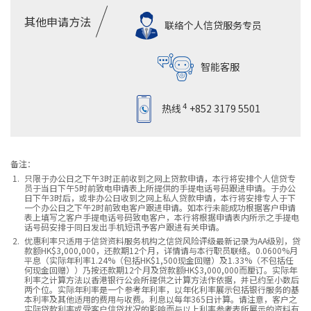
其他申请方法
联络个人信贷服务专员
智能客服
4
热线
+852 3179 5501
备注：
只限于办公日之下午3时正前收到之网上贷款申请，本行将安排个人信贷专
员于当日下午5时前致电申请表上所提供的手提电话号码跟进申请。于办公
日下午3时后，或非办公日收到之网上私人贷款申请，本行将安排专人于下
一个办公日之下午2时前致电客户跟进申请。如本行未能成功根据客户申请
表上填写之客户手提电话号码致电客户，本行将根据申请表内所示之手提电
话号码安排于同日发出手机短讯予客户跟进有关申请。
优惠利率只适用于信贷资料服务机构之信贷风险评级最新记录为AA级别，贷
款额HK$3,000,000，还款期12个月，详情请与本行职员联络。0.0600%月
平息（实际年利率1.24%（包括HK$1,500现金回赠）及1.33%（不包括任
何现金回赠））乃按还款期12个月及贷款额HK$3,000,000而厘订。实际年
利率之计算方法以香港银行公会所提供之计算方法作依据，并已约至小数后
两个位。实际年利率是一个参考年利率，以年化利率展示包括银行服务的基
本利率及其他适用的费用与收费。利息以每年365日计算。请注意，客户之
实际贷款利率或受客户信贷状况的影响而与以上利率参考表所展示的资料有