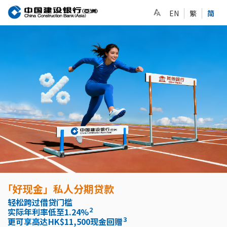
EN
繁
简
「好现金」私人分期贷款
轻松跨过借贷门槛
2
实际年利率低至1.24%
3
更可享高达HK$11,500现金回赠