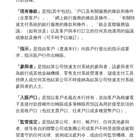
付款授權。
「現有條款」
是指(其中包括),「戶口及有關服務的條款和條件
（企業客戶）」、「網上銀行服務的條款及條件」、 「有關快
速支付系統的銀行服務的條款和條件」，「銀企直聯服務協
議」（如有涉及）以及客戶與本行訂立的任何其他適用的協議
或條款及條件（可不時予以修訂）。
「指示」
是指由客戶（透過本行）向賬戶行發出的指示或要
求，指示賬戶行作出轉賬。
「參與者」
是指結算公司快速支付系統的參與者，該參與者可
為銀行或其他金融機構、零售支付系統營運者、儲值支付工具
持牌人或任何其他結算公司不時接納為結算公司快速支付系統
參與者的人士。
「入賬戶口」
是指以客戶名義在本行持有，並由客戶為根據電
子直接付款授權作出轉賬或多筆轉賬而預設為用於接受款項的
合資格戶口（包括支票戶口、往來戶口或多種貨幣戶口）。
「監管規定」
是指結算公司、本行、帳戶行、任何其他參與
者、彼等各自的聯繫公司或集團公司或客戶不時受規限或被期
望遵守的任何法律、規例或法庭判令，或由任何監管機構、政