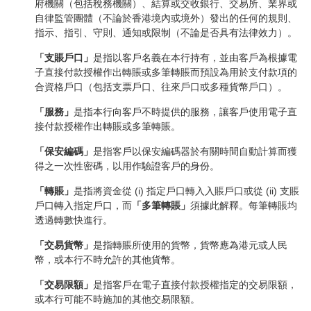
府機關（包括稅務機關）、結算或交收銀行、交易所、業界或
自律監管團體（不論於香港境內或境外）發出的任何的規則、
指示、指引、守則、通知或限制（不論是否具有法律效力）。
「支賬戶口」
是指以客戶名義在本行持有，並由客戶為根據電
子直接付款授權作出轉賬或多筆轉賬而預設為用於支付款項的
合資格戶口（包括支票戶口、往來戶口或多種貨幣戶口）。
「服務」
是指本行向客戶不時提供的服務，讓客戶使用電子直
接付款授權作出轉賬或多筆轉賬。
「保安編碼」
是指客戶以保安編碼器於有關時間自動計算而獲
得之一次性密碼，以用作驗證客戶的身份。
「轉賬」
是指將資金從 (i) 指定戶口轉入入賬戶口或從 (ii) 支賬
戶口轉入指定戶口，而
「多筆轉賬」
須據此解釋。每筆轉賬均
透過轉數快進行。
「交易貨幣」
是指轉賬所使用的貨幣，貨幣應為港元或人民
幣，或本行不時允許的其他貨幣。
「交易限額」
是指客戶在電子直接付款授權指定的交易限額，
或本行可能不時施加的其他交易限額。