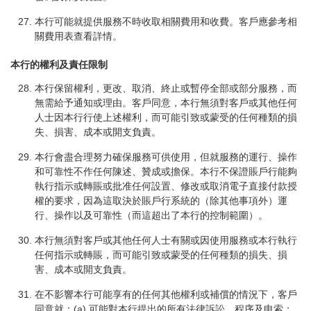
本行可能就提供服務不時收取相關費用和收費。客戶應參考相
關費用表查看詳情。
本行的權利及責任限制
本行保留權利，更改、取消、終止或暫停全部或部分服務，而
無需給予通知或理由。客戶同意，本行無須對客戶或其他任何
人士因本行行使上述權利，而可能引致或蒙受的任何種類的損
失、損害、成本或開支負責。
本行會盡合理努力確保服務可供使用，但就服務的運行、操作
和可靠性不作任何陳述、贊成或擔保。本行不保證賬戶行能夠
執行指示或轉賬或批准任何設置、修改或取消電子直接付款授
權的要求，因為這取決於賬戶行系統的（除其他事項外）運
行、操作以及可靠性（而這超出了本行的控制範圍）。
本行無須對客戶或其他任何人士有關或因使用服務或本行執行
任何指示或轉賬，而可能引致或蒙受的任何種類的損失、損
害、成本或開支負責。
在不影響本行可能享有的任何其他權利或補償的情況下，客戶
同意就：(a) 可能對本行提出的所有法律訴訟、程序及申索；