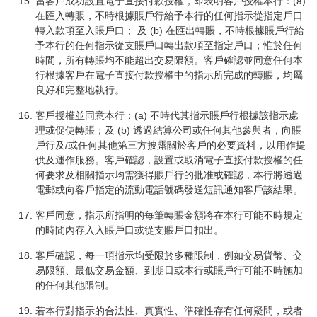
當客戶成功設置電子直接付款授權，即表明客戶授權本行：(a)
在匯入轉賬，不時根據賬戶行給予本行的任何指示從指定戶口
轉入款項至入賬戶口； 及 (b) 在匯出轉賬，不時根據賬戶行給
予本行的任何指示從支賬戶口轉出款項至指定戶口；惟於任何
時間，所有轉賬均不能超出交易限額。客戶確認並同意任何本
行根據客戶在電子直接付款授權中的指示所完成的轉賬，均屬
良好和完整地執行。
客戶授權並同意本行：(a) 不時代其指示賬戶行根據該指示處
理或促使轉賬；及 (b) 透過結算公司或任何其他參與者，向賬
戶行及/或任何其他第三方披露關於客戶的必要資料，以用作提
供及運作服務。客戶確認，設置或取消電子直接付款授權的任
何要求及相關指示均需獲得賬戶行的批准或確認，本行將透過
電郵或向客戶指定的流動電話號碼發送短訊通知客戶該結果。
客戶同意，指示所指明的每筆轉賬金額將在本行可能不時規定
的時間內存入入賬戶口或從支賬戶口扣出。
客戶確認，每一項指示均受限於多種限制，例如交易貨幣、交
易限額、最低交易金額、到期日或本行或賬戶行可能不時施加
的任何其他限制。
若本行對指示的合法性、真實性、準確性存有任何疑問，或者