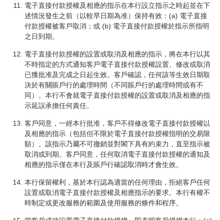
電子直接付款授權及相應的指示在本行設立指示之時起並在下
述情況發生之前（以較早日期為准）保持有效：(a) 電子直接
付款授權被客戶取消；或 (b) 電子直接付款授權於指示所指明
之日到期。
電子直接付款授權的設置或取消及相應的指示，將在本行以其
不時指定的方式通知客戶電子直接付款授權設置、修改或取消
已獲批准及完成之日起生效。客戶確認，任何該等生效日期取
決於有關賬戶行的處理時間（不同賬戶行的處理時間或有不
同）。本行不會就電子直接付款授權的設置或取消及相應的指
示延誤承擔任何責任。
客戶同意，一經本行批准，客戶不得修改電子直接付款授權以
及相應的指示（包括但不限於電子直接付款授權指明的交易限
額）。該指示乃屬不可撤銷並對閣下具有約束力，直至指示被
取消或到期。客戶同意，任何取消電子直接付款授權的通知及
相應的指示僅在本行及賬戶行確認取消時才會生效。
本行保留權利，基於本行認為適當的任何理由，拒絕客戶任何
設置或取消電子直接付款授權及相應指示的要求。本行有權不
時制定或更改服務的範圍及使用服務的條件和程序。