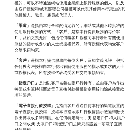
權的，可以不時通過網站使用企業網上銀行服務的個人，以及
由客戶授權和/或其關聯公司授權可以代表其使用本行渠道的其
他授權人、職員、雇員或代理人。
「渠道」
是指由本行全權酌情定義的，網站或其他不時批准的
使用銀行服務的方式。「
客戶
」是指本行提供服務的每位客
戶，及如文義允許，包括任何獲客戶授權向本行發出有關使用
服務的指示或要求的人士或授權代表。所有授權代表均受客戶
交易限額約束。
「客戶」
是指本行提供服務的每位客戶，及如文義允許，包括
任何獲客戶授權向本行發出有關使用服務的指示或要求的人士
或授權代表。所有授權代表均受客戶交易限額約束。
「指定戶口」
是指以客戶名義在賬戶行持有，並由客戶為作出
轉賬或多筆轉賬而於電子直接付款授權指定用於扣除或接受款
項的賬戶。
「電子直接付款授權」
是指由客戶通過任何本行的渠道設置的
電子直接付款授權，授權本行指示賬戶行根據指示透過轉數快
作出轉賬或多筆轉賬。在任何特定時間，(i) 指定戶口和入賬戶
口之間或(ii) 支賬戶口和指定戶口之間只能設置一項電子直接