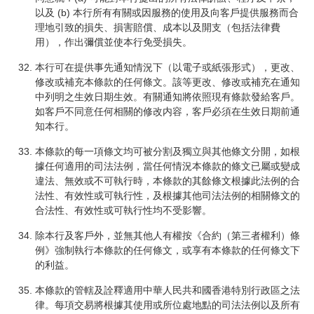
以及 (b) 本行所有有關或因服務的使用及向客戶提供服務而合
理地引致的損失、損害賠償、成本以及開支（包括法律費
用），作出彌償並使本行免受損失。
本行可在提供事先通知情況下（以電子或紙張形式），更改、
修改或補充本條款的任何條文。該等更改、修改或補充在通知
中列明之生效日期生效。有關通知將依照現有條款發給客戶。
如客戶不同意任何相關的修改内容，客戶必須在生效日期前通
知本行。
本條款的每一項條文均可被分割及獨立與其他條文分開，如根
據任何適用的司法法例，當任何情況本條款的條文已屬或變成
違法、無效或不可執行時，本條款的其餘條文根據此法例的合
法性、有效性或可執行性，及根據其他司法法例的相關條文的
合法性、有效性或可執行性均不受影響。
除本行及客戶外，並無其他人有權按《合約（第三者權利）條
例》強制執行本條款的任何條文，或享有本條款的任何條文下
的利益。
本條款的管轄及詮釋適用中華人民共和國香港特別行政區之法
律。每項交易將根據其使用或所位處地點的司法法例以及所有