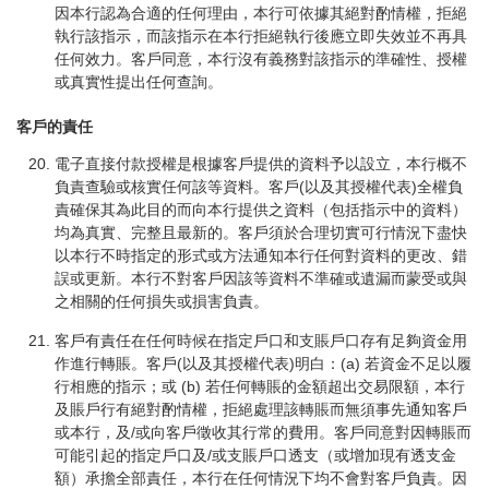
因本行認為合適的任何理由，本行可依據其絕對酌情權，拒絕
執行該指示，而該指示在本行拒絕執行後應立即失效並不再具
任何效力。客戶同意，本行沒有義務對該指示的準確性、授權
或真實性提出任何查詢。
客戶的責任
電子直接付款授權是根據客戶提供的資料予以設立，本行概不
負責查驗或核實任何該等資料。客戶(以及其授權代表)全權負
責確保其為此目的而向本行提供之資料（包括指示中的資料）
均為真實、完整且最新的。客戶須於合理切實可行情況下盡快
以本行不時指定的形式或方法通知本行任何對資料的更改、錯
誤或更新。本行不對客戶因該等資料不準確或遺漏而蒙受或與
之相關的任何損失或損害負責。
客戶有責任在任何時候在指定戶口和支賬戶口存有足夠資金用
作進行轉賬。客戶(以及其授權代表)明白：(a) 若資金不足以履
行相應的指示；或 (b) 若任何轉賬的金額超出交易限額，本行
及賬戶行有絕對酌情權，拒絕處理該轉賬而無須事先通知客戶
或本行，及/或向客戶徵收其行常的費用。客戶同意對因轉賬而
可能引起的指定戶口及/或支賬戶口透支（或增加現有透支金
額）承擔全部責任，本行在任何情況下均不會對客戶負責。因