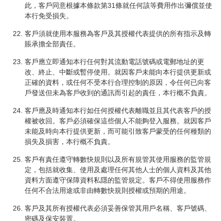
此，客戶同意根據本條款第31條就任何該等費用作出彌償並使
本行免受損失。
客戶須就使用本服務為客戶及其授權代表提供的所有指示及轉
賬承擔全部責任。
客戶應立即通知本行任何對其流動電話號碼或電郵地址的更
改、終止、中斷或暫停使用。就因客戶未能向本行提供更新或
正確的資料，或任何不受本行合理控制的原因，令任何已向客
戶發送但未為客戶收到的通訊而引起的責任，本行概不負責。
客戶應及時通知本行如任何授權代表離職並且其代表客戶的授
權被收回。客戶必須確保這些個人不能夠登入服務。就因客戶
未能及時向本行提供更新，而可能引致客戶蒙受的任何種類的
損失及損害，本行概不負責。
客戶有責任遵守轉數快規則以及所有規管其使用服務的監管規
定，包括就收集、使用及處理任何其他人士的個人資料及其他
資料方面遵守保障資料私隱的監管規定。客戶不得使用服務作
任何不合法用途或非由轉數快規則授權或預期的用途。
客戶及其所有授權代表必須妥善保管其用戶名稱、客戶號碼、
密碼及保安裝置。