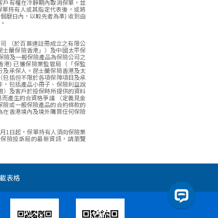
客戶有權在冷靜期內取消保單，並
保單持有人或其指定代表後，或將
個曆日內，以較先者為準) 收到由
。
公司 （於百慕達註冊成立之有限公
「昆士蘭保險香港」）及中國太平保
保險及一般保險產品為保險公司之
香港) 已獲保險業監管局（「保監
行及承保人。昆士蘭保險香港及太
（包括但不限於各項保障項目及承
件，包括產品小冊子、保險利益說
適用）及客戶於投保時所提供的資料
而產生的合資格爭議 （定義見金
保險或一般保險產品的合約條款的
為在香港境內及境外購買任何保險
8年1月1日起，保單持有人須向保險業
關保險投訴局的最新資訊，請瀏覽
載表格