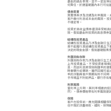
基金的過去表現，並不一定反映
何責任。於適當範圍內本行可從
債券買賣
買賣債券涉及流通及利率風險，
客戶繳付利息或本金的風險。投
不穩定等。
投資於高收益債券還須承受較高
險。假如基金所投資的高息債券
結構性投資產品
結構性投資產品乃涉及金融衍生
商不能履行其結構性投資產品下
決定的現金金額，假如基礎股票
外匯掛鈎存款
外匯掛鈎存款乃涉及金融衍生工
上市投資產品，不受投資者賠償
息，而該利息將受掛鈎匯率的變
時會驟升或驟跌。雖然回報可能
率的浮動與客戶預期有所不同時
手市場且不附抵押品，銀行亦有
利率風險
當利率上升時，與利率相連的投
然）。債券價格帶有利率風險是
保險
客戶在投保前，應先閱讀相關保
但不限於詳盡條款、細則、保障