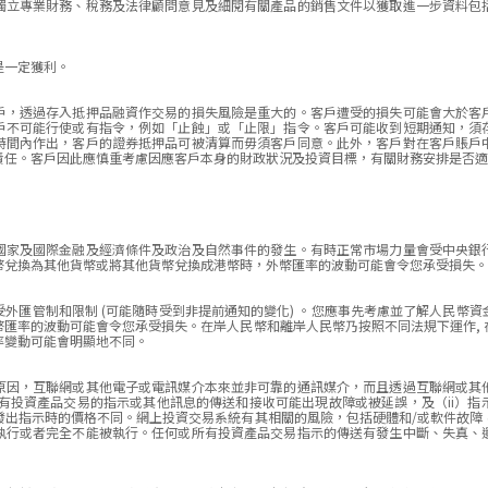
獨立專業財務、稅務及法律顧問意見及細閱有關產品的銷售文件以獲取進一步資料包
是一定獲利。
戶，透過存入抵押品融資作交易的損失風險是重大的。客戶遭受的損失可能會大於客
戶不可能行使或有指令，例如「止蝕」或「止限」指令。客戶可能收到短期通知，須
時間內作出，客戶的證券抵押品可被清算而毋須客戶同意。此外，客戶對在客戶賬戶
責任。客戶因此應慎重考慮因應客戶本身的財政狀況及投資目標，有關財務安排是否適
國家及國際金融及經濟條件及政治及自然事件的發生。有時正常市場力量會受中央銀
幣兌換為其他貨幣或將其他貨幣兌換成港幣時，外幣匯率的波動可能會令您承受損失。
外匯管制和限制 (可能隨時受到非提前通知的變化) 。您應事先考慮並了解人民幣
幣匯率的波動可能會令您承受損失。在岸人民幣和離岸人民幣乃按照不同法規下運作, 
率變動可能會明顯地不同。
原因，互聯網或其他電子或電訊媒介本來並非可靠的通訊媒介，而且透過互聯網或其
所有投資產品交易的指示或其他訊息的傳送和接收可能出現故障或被延誤，及（ii）指
發出指示時的價格不同。網上投資交易系統有其相關的風險，包括硬體和/或軟件故障
執行或者完全不能被執行。任何或所有投資產品交易指示的傳送有發生中斷、失真、