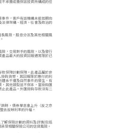
並不承擔或擔保該投資所構成的任
責事件，客戶有該機構未能如期向
及法律架構、經濟、社會及政治的
增長風險，股息分派及其他相關風
。
風險，交易對手的風險，以及發行
資產品最大的投資回報通常限於已
存款保障計劃保障。此產品屬於非
入掛鈎貨幣，其回報限於應付的利
他體系干擾及自然事件的發生，有
質，其他類型並不保本，當掛鈎匯
終止此產品。外匯掛鈎存款沒有二
下跌時，債券孳息會上升（反之亦
整去反映利率的升幅。
了解保險計劃的資料及詳情(包括
須承受相關保險公司的信貸風險。