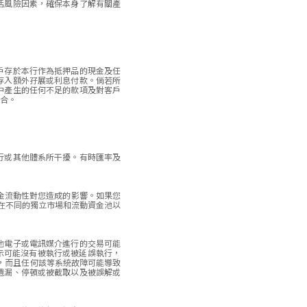
括風險因素，確保本身了解有關產
戶存於本行作為抵押品的現金及任
存入額外孖展或利息付款。倘若所
中產生的任何不足的款項及對客戶
合。
行或其他體系所干擾。有時匯率及
資金流動性對您造成的影響。如果您
在不同的獨立市場和流動資金池以
他電子或電訊媒介進行的交易可能
示可能沒有被執行或被延誤執行，
，而且任何該等系統故障可能導致
遺漏、停頓或被截取以及被誤解或