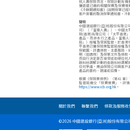
就人壽保險而言，保險計劃有機
獲退還已繳的相關保費及保費徵
《冷靜期通知書》(說明保單已經
客戶簽署的取消保單通知書。冷
聲明
中國建設銀行(亞洲)股份有限公
司）（「富衛人壽」）、中國太平
險(香港)有限公司（「太平香
產品，而非本行之產品。富衛人壽
局」）授權及受其監管，於香港
平香港已獲保險業監管局授權及
保範圍、詳盡條款、主要風險、
明（如適用）及保單文件及條款。
而自行決定是否接受或拒絕任何
融糾紛調解計劃的金融糾紛調解
任何爭議，應由保險公司與客戶
產品的要約、建議或招攬。
根據《保險業條例》（第41 章）下
監管局繳交「保費徵費」，詳
https://www.icb.org.hk
。
關於我們
聯繫我們
條款及服務收
©2026 中國建設銀行(亞洲)股份有限公