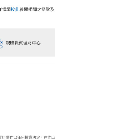
詳情請
按此
參閱相關之條款及
親臨貴賓理財中心
資料便作出任何投資決定，在作出