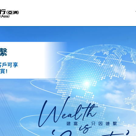
繫
客戶可享
賞!