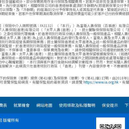
會包含儲蓄成分。部分保費將用作支付保險及相關費用。若客戶並非完全滿意保單，
費。為行使該權利，相關保險公司的香港總辦事處須於冷靜期內(即是將保單交付予
可以領取，及「冷靜期」的屆滿日)交付予保單持有人或其指定代表後，緊接起計的21 
靜期結束後，若客戶在保單期滿前取消保單，其退保價值可能少於客戶已付的保費總額
司（保險中介人牌照號碼：FA3132）（「本行」）為富衛人壽保險（百慕達）有限
人壽保險(香港)有限公司（「太平人壽 (香港) 」）、昆士蘭聯保保險有限公司（
港」）之委任保險代理機構，於香港特別行政區分銷人壽保險及一般保險產品。相關人壽
或太平人壽 (香港) 為上述人壽保險產品的發行及承保人。富衛人壽及太平人壽 (
特別行政區經營長期保險業務；昆士蘭保險香港或太平香港為上述一般保險產品的發
受其監管，於香港特別行政區經營一般保險業務。有關人壽保險或一般保險產品詳情
細則、不保事項、重要事項、保單費用及收費），請參閱相關保險公司繕發的銷售文
富衛人壽、太平人壽 (香港) 、昆士蘭保險香港及太平香港保留根據擬受保人（如
人壽保險或一般保險產品申請的權利。對於本行與客戶之間因銷售過程或處理有關交易
的中心職權範圍），本行須與客戶進行金融糾紛調解計劃程序；然而，對於有關人壽
直接解決。此網頁只在香港特別行政區（「香港」）刊發，內容僅供參考，不應被視
的保險業（徵費）規例 (第41I章) 及保險業（徵費）令 (第41J章) 訂明，由201
情可瀏覽保監局網頁。有關保監局的最新資訊，請瀏覽
https://www.ia.org.hk
。有
費表
就業機會
網站地圖
使用條款及私隱聲明
保安提示
下
司
版權所有