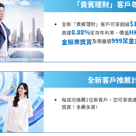
「貴賓理財」客戶
$
全新「貴賓理財」客戶可享超過
8.88%
H
高達
定存年利率、價值
999足
金股票獎賞
及限量版
全新客戶推薦
每成功推薦1位新客戶，您可享高
獎賞！多薦多賞!