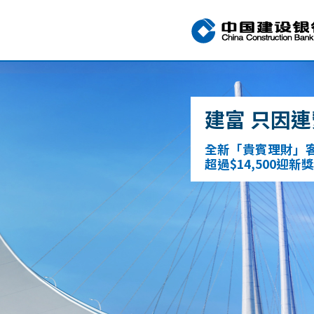
建富 只因連
全新「貴賓理財」
超過$14,500迎新獎