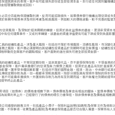
或保證其將來的表現。客戶有可能損失部份或全部投資本金。本行或任何其附屬機構
基金經理獲取佣金或回扣。
未必百分百能夠保證賺取利潤，反而可能招致損失。如果債券發行機構出現信貸或失
資於新興市場債券涉及特別考慮及較高風險，例如較大的價格波動、較不完善的監管
的信貸風險，及受制於經濟周期的轉變。投資於高收益債券的基金，更須承受資本
當中有任何違責事件，又或利率轉變，該基金的資產淨值便有可能下跌或受到負面影響
工具的結構性產品，涉及重大風險，包括但不限於市場風險、流通性風險，市況變化
義務之風險。客戶務必清楚明白其結構性投資產品於到期時可能全無價值。結構性投
價格移動完全與客戶的觀點相反，客戶面對的潛在損失可達全部投資金額。
具的結構性產品，不等同定期存款，並非其替代品，亦不是受保障存款，不受香港的
基金保障，客戶需承擔銀行的信貸及無力償債之風險。投資於此產品有別於直接買
動影響。匯率受多種因素影響，包括但不限於國際金融、經濟、政治、中央銀行或其
比傳統定期存款為高，但一般都承受較高風險。除部分類型具有受條件限制的保本性
，客戶可能需承擔損失。外匯掛鈎存款乃為持有至到期而設，客戶無權在到期前提早
權提早終止此產品。
資項目（如債券）的價格會相應下跌。債券價格及孳息有相反的關係。當債券價格
因為如果利率上升，已經發行了的債券的吸引力會降低。除非債券孳息及價格能相應調
險公司繕發的銷售文件，包括產品小冊子、保險利益說明(如適用)及保單文件及條款以
範圍、不保事項、收費及產品風險)及考慮該保險產品是否切合個人需要。保單持有人