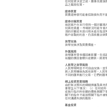
任何投資決定之前，應事先徵詢
品之風險性質。
證券買賣
買賣證券很可能會招致損失而不
證券孖展買賣
倘若客戶在本行保持一個孖展賬
何其他資產。市場狀況可能令客
須的孖展或利息付款未能在指定
賬戶收取的利息，仍須承擔法律
貨幣兌換
貨幣兌換涉及買賣價差。
外匯風險
貨幣匯率受多種因素影響，包括
有關的價目會驟升或驟跌。將港
人民幣之貨幣風險
人民幣現時並不可自由兌換，並受
將人民幣轉換為其他貨幣，人民
不同的匯率進行交易，它們的匯
網上投資買賣服務
由於無法預料的網絡擠塞及其他
會發生以下情況：（i）任何或
或執行指示所依據的價格與閣下
閣下的指令不能按照閣下指示被
任何溝通失誤的風險。
基金投資