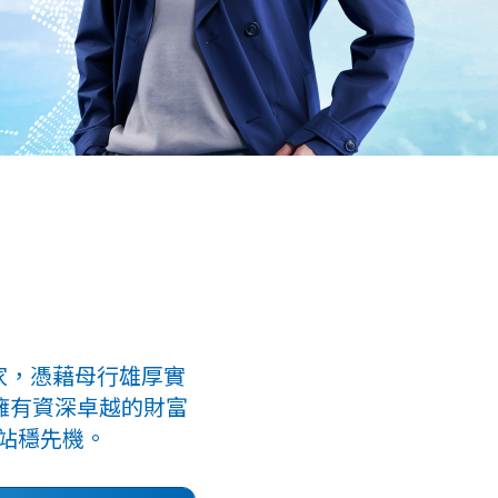
家，憑藉母行雄厚實
 擁有資深卓越的財富
站穩先機。