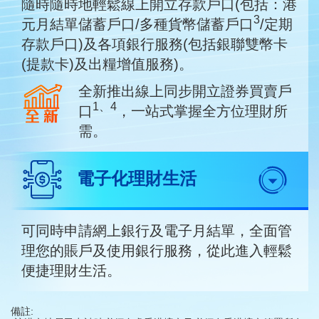
隨時隨時地輕鬆線上開立存款戶口(包括：港
3
元月結單儲蓄戶口/多種貨幣儲蓄戶口
/定期
存款戶口)及各項銀行服務(包括銀聯雙幣卡
(提款卡)及出糧增值服務)。
全新推出線上同步開立證券買賣戶
1、4
口
，一站式掌握全方位理財所
需。
電子化理財生活
可同時申請網上銀行及電子月結單，全面管
理您的賬戶及使用銀行服務，從此進入輕鬆
便捷理財生活。
備註: