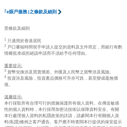
｢e賬戶服務｣之條款及細則
受條款及細則
1
只適用於香港居民
2
戶口審核時間視乎申請人提交的資料及文件而定，而銀行有酌
情權批准或拒絕該申請而不須給予任何理由。
重要提示:
3
貨幣兌換涉及買賣價差。外匯及人民幣之貨幣涉及風險。
4
投資涉及風險，投資產品價格可升亦可跌，甚至變成毫無價
值。
溫馨提示:
本行採取所有合理可行的措施保護所有個人資料。在傳送敏感
性的個人資料時，本行採用加密法技術以保障資料安全。有關
本行處理個人資料的私隱政策的詳請，請參閱本行有關個人資
料(私隱)條例之客戶通告。客戶應不時查閱本行提供的保安提示