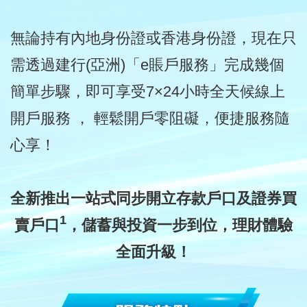
無論持有內地身份證或香港身份證，現在只
需透過建行(亞洲)「e賬戶服務」完成幾個
簡單步驟，即可享受7×24小時全天候線上
開戶服務 ， 輕鬆開戶零阻礙，便捷服務隨
心享！
全新推出一站式同步開立存款戶口及證券買
1
賣戶口
，
儲蓄與投資一步到位，理財體驗
全面升級！