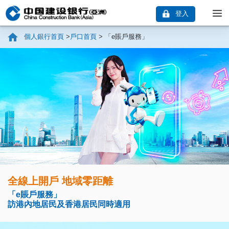
登入
個人銀行首頁
>
戶口首頁
>
「e賬戶服務」
全線上開戶 地域零距離
「e賬戶服務」
訪港內地居民及香港居民同時適用