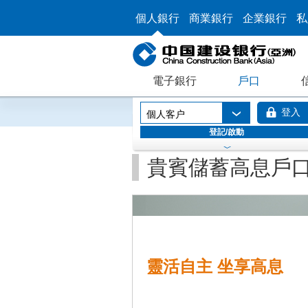
個人銀行
商業銀行
企業銀行
私
電子銀行
戶口
登入
個人客户
登記/啟動
貴賓儲蓄高息戶
靈活自主 坐享高息