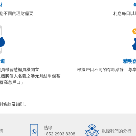
財
您不同的理財需要
利息每日以
渠道
精明
櫃員機智慧櫃員機開立
根據戶口不同的存款結餘，尊
員機將個人名義之港元月結單儲蓄
蓄高息戶口」
劃條款及細則。
熱線
請
親臨我們的分行
+852 2903 8308