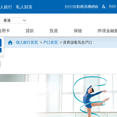
分行/自動櫃員機網絡
列印
人銀行
私人財富
信用卡
貸款
投資
保險
跨境金融
個人銀行首頁
>
戶口首頁
>
貴賓儲蓄高息戶口
口