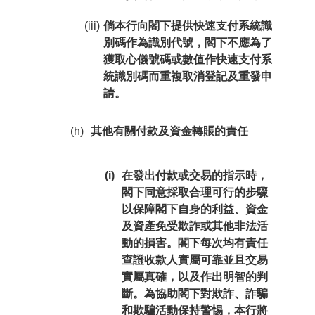
(iii)
倘本行向閣下提供快速支付系統識
別碼作為識別代號，閣下不應為了
獲取心儀號碼或數值作快速支付系
統識別碼而重複取消登記及重發申
請。
(h)
其他有關付款及資金轉賬的責任
(i)
在發出付款或交易的指示時，
閣下同意採取合理可行的步驟
以保障閣下自身的利益、資金
及資產免受欺詐或其他非法活
動的損害。閣下每次均有責任
查證收款人實屬可靠並且交易
實屬真確，以及作出明智的判
斷。為協助閣下對欺詐、詐騙
和欺騙活動保持警惕，本行將