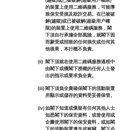
(越獄)或已被破解(超級用户權限)
的裝置上使用二維碼服務，可能導
致保安受損及欺詐交易。在已被破
解(越獄)或已被破解(超級用户權
限)的裝置上使用二維碼服務，閣
下須自行承擔全部風險，就閣下因
而蒙受或招致的任何損失或任何其
他後果，本行概不負責。
(ii)
閣下須就在使用二維碼服務過程中
由閣下或獲閣下授權的任何人士發
出的指示或要求負全責。
(iii)
閣下須負全責確保閣下的流動裝置
所顯示或儲存的資料受妥善保管。
(iv)
如閣下知道或懷疑有任何其他人士
知悉閣下的保安資料，或曾使用或
企圖使用閣下的保安資料，或如閣
下的流動裝置遺失或被竊，閣下必