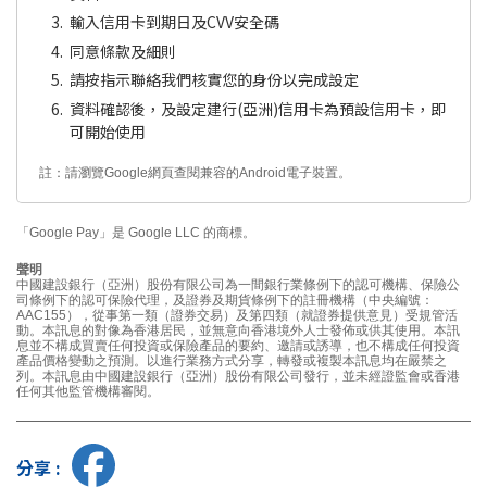
輸入信用卡到期日及CVV安全碼
同意條款及細則
請按指示聯絡我們核實您的身份以完成設定
資料確認後，及設定建行(亞洲)信用卡為預設信用卡，即
可開始使用
註：請瀏覽Google網頁查閱兼容的Android電子裝置。
「Google Pay」是 Google LLC 的商標。
聲明
中國建設銀行（亞洲）股份有限公司為一間銀行業條例下的認可機構、保險公
司條例下的認可保險代理，及證券及期貨條例下的註冊機構（中央編號：
AAC155），從事第一類（證券交易）及第四類（就證券提供意見）受規管活
動。本訊息的對像為香港居民，並無意向香港境外人士發佈或供其使用。本訊
息並不構成買賣任何投資或保險產品的要約、邀請或誘導，也不構成任何投資
產品價格變動之預測。以進行業務方式分享，轉發或複製本訊息均在嚴禁之
列。本訊息由中國建設銀行（亞洲）股份有限公司發行，並未經證監會或香港
任何其他監管機構審閱。
分享 :