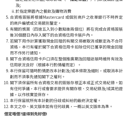
及;
於指定樂園內之餐飲及購物消費
合資格簽賬將根據Mastercard 或個別商戶之收單銀行不時界定
的商戶編號或交易類別釐定。
有關的獎賞（四捨五入到小數點後兩個位）將在完成合資格簽賬
後30個曆日內存入閣下的合資格信用卡賬戶內。
若閣下用作計算獲取現金回贈的有關交易被取消或斷定為不合符
資格，本行有權於閣下合資格信用卡扣除任何已獲享的現金回贈
而不作另行通知。
閣下合資格信用卡戶口須在整個推廣期及回贈誌賬時維持有效及
信用狀況良好（根據本行酌情權而定）。
本行保留可隨時酌情更改本計劃及/或本條款及細則，或取消本計
劃而不須事先通知閣下之權利。
閣下須保留所有合資格交易的簽賬存根正本或正式交易紀錄。如
有任何爭議，本行或會要求提供有關存根、交易紀錄及/或其他證
據，以作核實並保存。
本行保留就所有本計劃的分歧或糾紛的最終決定權。
本文之中、英文版本如有任何歧異，一概以英文版本為準。
借定唔借?還得到先好借!