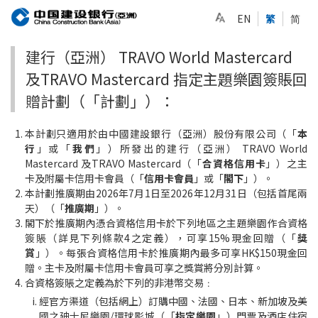
EN
繁
简
建行（亞洲） TRAVO World Mastercard
及TRAVO Mastercard 指定主題樂園簽賬回
贈計劃（「計劃」）：
本計劃只適用於由中國建設銀行（亞洲）股份有限公司（「
本
行
」或「
我們
」）所發出的建行（亞洲） TRAVO World
Mastercard 及TRAVO Mastercard（「
合資格信用卡
」）之主
卡及附屬卡信用卡會員（「
信用卡會員
」或「
閣下
」）。
本計劃推廣期由2026年7月1日至2026年12月31日（包括首尾兩
天）（「
推廣期
」）。
閣下於推廣期內憑合資格信用卡於下列地區之主題樂園作合資格
簽賬（詳見下列條款4之定義），可享15%現金回贈（「
獎
賞
」）。每張合資格信用卡於推廣期內最多可享HK$150現金回
贈。主卡及附屬卡信用卡會員可享之獎賞將分別計算。
合資格簽賬之定義為於下列的非港幣交易﹕
經官方渠道（包括網上）訂購中國、法國、日本、新加坡及美
國之廸士尼樂園/環球影城（「
指定樂園
」）門票及酒店住宿