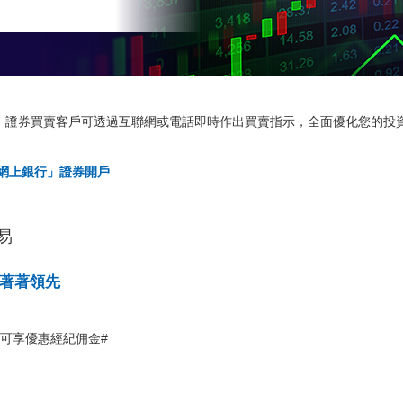
機，證券買賣客戶可透過互聯網或電話即時作出買賣指示，全面優化您的投
網上銀行」證券開戶
易
著著領先
可享優惠經紀佣金#