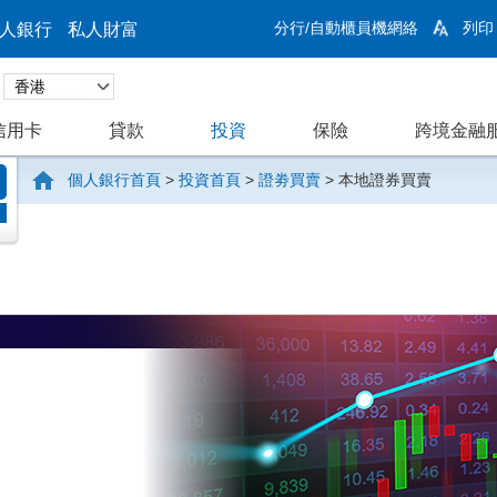
分行/自動櫃員機網絡
列印
人銀行
私人財富
信用卡
貸款
投資
保險
跨境金融
個人銀行首頁
>
投資首頁
>
證劵買賣
>
本地證券買賣