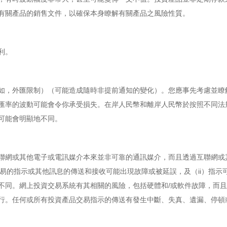
有關產品的銷售文件，以確保本身瞭解有關產品之風險性質。
利。
如，外匯限制）（可能造成隨時非提前通知的變化）。您應事先考慮並瞭
匯率的波動可能會令你承受損失。在岸人民幣和離岸人民幣於按照不同法
可能會明顯地不同。
聯網或其他電子或電訊媒介本來並非可靠的通訊媒介，而且透過互聯網或
交易的指示或其他訊息的傳送和接收可能出現故障或被延誤，及（ii）指示
不同。網上投資交易系統有其相關的風險，包括硬體和/或軟件故障，而
行。任何或所有投資產品交易指示的傳送有發生中斷、失真、遺漏、停頓