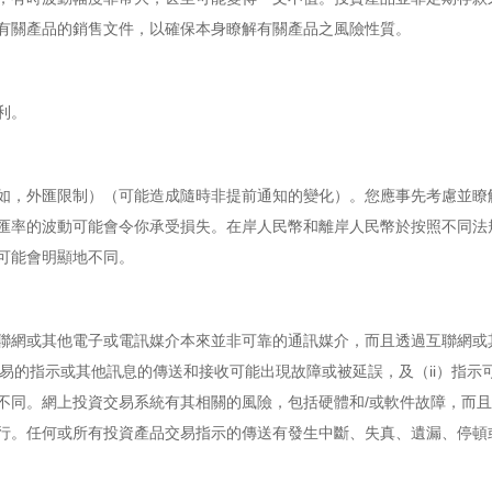
有關產品的銷售文件，以確保本身瞭解有關產品之風險性質。
利。
如，外匯限制）（可能造成隨時非提前通知的變化）。您應事先考慮並瞭
匯率的波動可能會令你承受損失。在岸人民幣和離岸人民幣於按照不同法
可能會明顯地不同。
聯網或其他電子或電訊媒介本來並非可靠的通訊媒介，而且透過互聯網或
交易的指示或其他訊息的傳送和接收可能出現故障或被延誤，及（ii）指示
不同。網上投資交易系統有其相關的風險，包括硬體和/或軟件故障，而
行。任何或所有投資產品交易指示的傳送有發生中斷、失真、遺漏、停頓