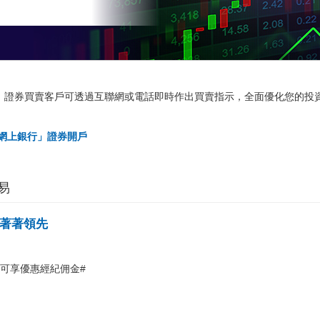
機，證券買賣客戶可透過互聯網或電話即時作出買賣指示，全面優化您的投
網上銀行」證券開戶
易
著著領先
可享優惠經紀佣金#