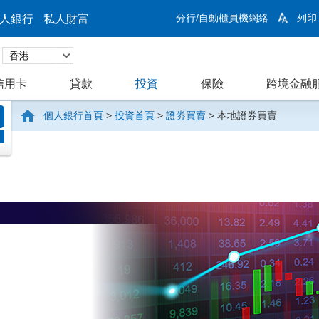
分行/自動櫃員機網絡
列印
人銀行
私人財富
信用卡
貸款
投資
保險
跨境金融
個人銀行首頁
>
投資首頁
>
證劵買賣
>
本地證券買賣