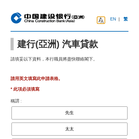
EN
|
繁
建行(亞洲) 汽車貸款
請填妥以下資料，本行職員將盡快聯絡閣下。
請用英文填寫此申請表格。
* 此項必須填寫
稱謂 :
先生
太太