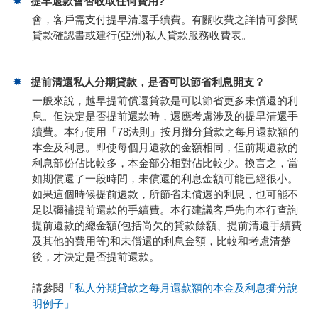
提早還款會否收取任何費用?
會，客戶需支付提早清還手續費。有關收費之詳情可參閱
貸款確認書或建行(亞洲)私人貸款服務收費表。
提前清還私人分期貸款，是否可以節省利息開支？
一般來說，越早提前償還貸款是可以節省更多未償還的利
息。但決定是否提前還款時，還應考慮涉及的提早清還手
續費。本行使用「78法則」按月攤分貸款之每月還款額的
本金及利息。即使每個月還款的金額相同，但前期還款的
利息部份佔比較多，本金部分相對佔比較少。換言之，當
如期償還了一段時間，未償還的利息金額可能已經很小。
如果這個時候提前還款，所節省未償還的利息，也可能不
足以彌補提前還款的手續費。本行建議客戶先向本行查詢
提前還款的總金額(包括尚欠的貸款餘額、提前清還手續費
及其他的費用等)和未償還的利息金額，比較和考慮清楚
後，才決定是否提前還款。
請參閱
「私人分期貸款之每月還款額的本金及利息攤分說
明例子」