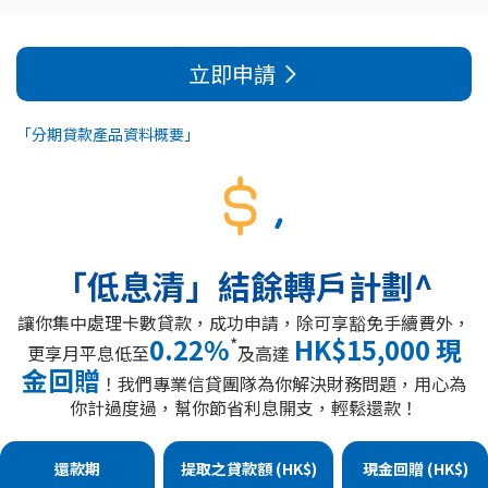
立即申請
「分期貸款產品資料概要」
「低息清」結餘轉戶計劃^
讓你集中處理卡數貸款，成功申請，除可享豁免手續費外，
0.22%
HK$15,000 現
*
更享月平息低至
及高達
金回贈
！我們專業信貸團隊為你解決財務問題，用心為
你計過度過，幫你節省利息開支，輕鬆還款！
還款期
提取之貸款額 (HK$)
現金回贈 (HK$)