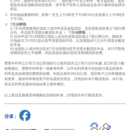
0.25%（實際年利率為5.81%）。個別客戶可享之利率、每月還款額、還款
期及利息節省幅度或有差異，視乎客戶現有之貸款組合及本行最終批核情況
而定。
申請熱線服務時間：星期一至五上午9時至下午6時30分及星期六上午9時至
下午1時。
7天冷靜期
i) 7天冷靜期適用於借款人成功申請及提取貸款，並於提取貸款後之7個日曆
日內，申請提早清還全數貸款本金（「
7天冷靜期
」）。
ii) 任何申請7天冷靜期之借款人必須於提取貸款後之7個日曆日內，聯絡本
行熱線3179 5501提出提早清還貸款申請，以及親臨本行之分行償還全數貸
款本金。
iii) 如借款人成功申請及於7天冷靜期內提早清還全數貸款本金，本行可豁免
有關貸款而之手續費，利息及提前還款/提前清償/贖回的收費。
實際年利率之計算方法以香港銀行公會所提供之計算方法作依據, 並已約至小數
後兩個位。實際年利率是一個參考利率，以年化利率展示包括銀行產品的基本
利率及其他適用的費用與收費。利息以每年365日計算。個別客戶之利率優惠或
有差異，最終利率將按客戶的信貸狀況而定，詳情請向本行職員查詢，本行保
留決定利率及最終批核結果之最終權利。
以上產品及服務受有關條款及細則約束，詳情請向本行職員查詢。
分享 :