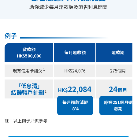
助你減少每月還款額及節省利息開支
例子
貸款額
每月還款額
還款期
HK$500,000
1
現有信用卡結欠
HK$24,076
275個月
「低息清」
22,084
24
HK$
個月
結餘轉戶計劃
2
每月還款減輕
縮短251個月還
8%
款期
註：以上例子只供參考