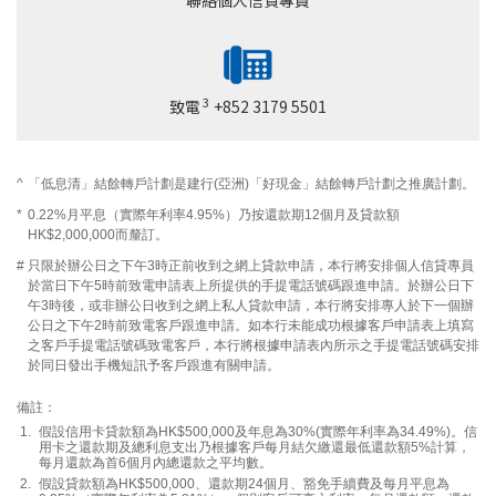
聯絡個人信貸專員
3
致電
+852 3179 5501
^
「低息清」結餘轉戶計劃是建行(亞洲)「好現金」結餘轉戶計劃之推廣計劃。
*
0.22%月平息（實際年利率4.95%）乃按還款期12個月及貸款額
HK$2,000,000而釐訂。
#
只限於辦公日之下午3時正前收到之網上貸款申請，本行將安排個人信貸專員
於當日下午5時前致電申請表上所提供的手提電話號碼跟進申請。於辦公日下
午3時後，或非辦公日收到之網上私人貸款申請，本行將安排專人於下一個辦
公日之下午2時前致電客戶跟進申請。如本行未能成功根據客戶申請表上填寫
之客戶手提電話號碼致電客戶，本行將根據申請表內所示之手提電話號碼安排
於同日發出手機短訊予客戶跟進有關申請。
備註：
假設信用卡貸款額為HK$500,000及年息為30%(實際年利率為34.49%)。信
用卡之還款期及總利息支出乃根據客戶每月結欠繳還最低還款額5%計算，
每月還款為首6個月內總還款之平均數。
假設貸款額為HK$500,000、還款期24個月、豁免手續費及每月平息為