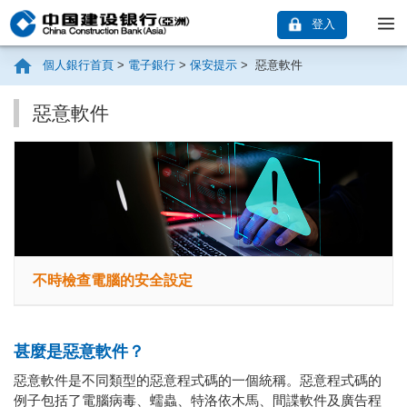
登入
個人銀行首頁
>
電子銀行
>
保安提示
>
惡意軟件
惡意軟件
不時檢查電腦的安全設定
甚麼是惡意軟件？
惡意軟件是不同類型的惡意程式碼的一個統稱。惡意程式碼的
例子包括了電腦病毒、蠕蟲、特洛依木馬、間諜軟件及廣告程