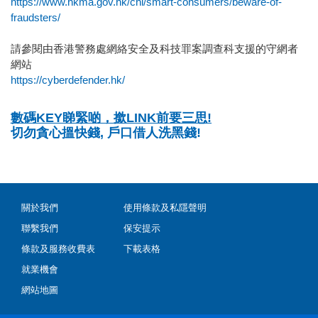
https://www.hkma.gov.hk/chi/smart-consumers/beware-of-
fraudsters/
請參閱由香港警務處網絡安全及科技罪案調查科支援的守網者
網站
https://cyberdefender.hk/
數碼KEY睇緊啲，撳LINK前要三思!
切勿貪心搵快錢, 戶口借人洗黑錢!
關於我們
使用條款及私隱聲明
聯繫我們
保安提示
條款及服務收費表
下載表格
就業機會
網站地圖