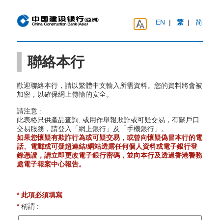
EN
|
繁
|
简
聯絡本行
歡迎聯絡本行，請以繁體中文輸入所需資料。您的資料將會被
加密，以確保網上傳輸的安全。
請注意 :
此表格只供產品查詢, 或用作舉報欺詐或可疑交易，有關戶口
交易服務，請登入「網上銀行」及「手機銀行」。
如果您懷疑有欺詐行為或可疑交易，或曾向懷疑偽冒本行的電
話、電郵或可疑超連結/網站透露任何個人資料或電子銀行登
錄憑證，請立即更改電子銀行密碼，並向本行及透過香港警務
處電子報案中心報告。
* 此項必須填寫
*
稱謂 :