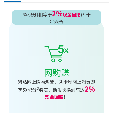
2%
2
5X积分(相等于
现金回赠
)
十
足兴奋
网购赚
紧贴网上购物潮流，凭卡喺网上消费即
2%
2
享5X积分
奖赏，话咁快换到高达
现金回赠
！