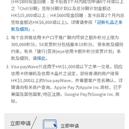
(HK$800现金回赠﹕发卡后首3个月内成功申请6个月或以上
之「Chill分期」签账分期计划以及总分期计划金额达
HK$15,000或以上﹔HK$600现金回赠﹕发卡后首2个月内总
签账金额达HK$6,000或以上)。详情请参阅
「迎新礼品之条
款及细则」
。
每个合资格信用卡户口于推广期内可获之额外积分上限为
300,000积分。5X奖赏积分包括基本1X积分。 受条款及细则
约束。有关「建行(亚洲)eye信用卡额外积分奖赏计划」条
款及细则，请
按此
。
Visa payWave只适用于HK$1,000或以下之单一交易。因应
信用卡终端机及信用卡晶片之设定，部份香港的商户接受
HK$1,000以上的Visa payWave，并需要客户签名确认，详
情请向有关商户查询。Apple Pay 为Apple Inc.商标，已于
美国及其他国家/地区注册。Google Pay为Google Inc. 商
标。
立即申请
立即申请