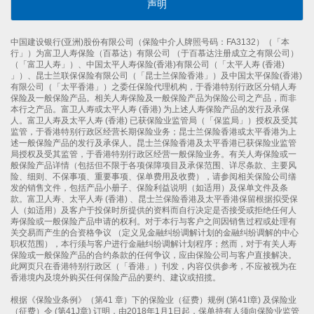
声明
中国建设银行(亚洲)股份有限公司（保险中介人牌照号码：FA3132）（「本
行」）为富卫人寿保险（百慕达）有限公司 （于百慕达注册成立之有限公司）
（「富卫人寿」）、中国太平人寿保险(香港)有限公司（「太平人寿 (香港)
」）、昆士兰联保保险有限公司（「昆士兰保险香港」）及中国太平保险(香港)
有限公司（「太平香港」）之委任保险代理机构，于香港特别行政区分销人寿
保险及一般保险产品。相关人寿保险及一般保险产品为保险公司之产品，而非
本行之产品。富卫人寿或太平人寿 (香港) 为上述人寿保险产品的发行及承保
人。富卫人寿及太平人寿 (香港) 已获保险业监管局（「保监局」）授权及受其
监管，于香港特别行政区经营长期保险业务；昆士兰保险香港或太平香港为上
述一般保险产品的发行及承保人。昆士兰保险香港及太平香港已获保险业监管
局授权及受其监管，于香港特别行政区经营一般保险业务。有关人寿保险或一
般保险产品详情（包括但不限于各项保障项目及承保范围、详尽条款、主要风
险、细则、不保事项、重要事项、保单费用及收费），请参阅相关保险公司缮
发的销售文件，包括产品小册子、保险利益说明（如适用）及保单文件及条
款。富卫人寿、太平人寿 (香港) 、昆士兰保险香港及太平香港保留根据拟受保
人（如适用）及客户于投保时所提供的资料而自行决定是否接受或拒绝任何人
寿保险或一般保险产品申请的权利。对于本行与客户之间因销售过程或处理有
关交易而产生的合资格争议 （定义见金融纠纷调解计划的金融纠纷调解的中心
职权范围），本行须与客户进行金融纠纷调解计划程序；然而，对于有关人寿
保险或一般保险产品的合约条款的任何争议，应由保险公司与客户直接解决。
此网页只在香港特别行政区（「香港」）刊发，内容仅供参考，不应被视为在
香港境内及境外购买任何保险产品的要约、建议或招揽。
根据《保险业条例》（第41 章）下的保险业（征费）规例 (第41I章) 及保险业
（征费）令 (第41J章) 订明，由2018年1月1日起，保单持有人须向保险业监管