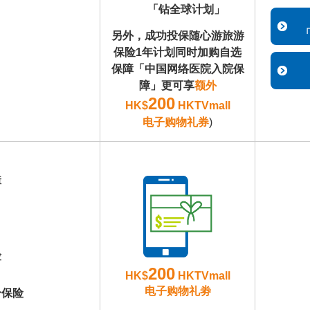
「钻全球计划」
另外，成功投保随心游旅游
保险1年计划同时加购自选
保障「中国网络医院入院保
障」更可享
额外
200
HK$
HKTVmall
电子购物礼券
)
障
险
200
HK$
HKTVmall
电子购物礼劵
合保险