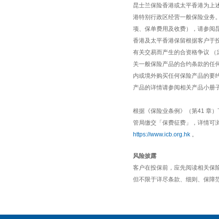
昆士兰保险香港或太平香港为上
港特别行政区经营一般保险业务
项、保单费用及收费），请参阅昆
香港及太平香港保留根据客户于
有关交易而产生的合资格争议 
关一般保险产品的合约条款的任
内或境外购买任何保险产品的要
产品的详情请参阅相关产品小册
根据《保险业条例》（第41 章）
管局缴交「保费征费」，详情可
https://www.icb.org.hk
。
风险披露
客户在投保前，应先阅读相关保险
但不限于详尽条款、细则、保障