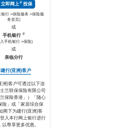
#
立即网上
投保
上银行 >保险服务 >保险服
务首页)
或
#
手机银行
登入手机银行 >保险)
或
亲临分行
非建行(亚洲)客户
亚洲)客户可透过以下连
士兰联保保险有限公司
兰保险香港」）「随心
保险」或「家居综合保
如阁下为建行(亚洲)客
登入本行网上银行进行
，以尊享更多优惠。