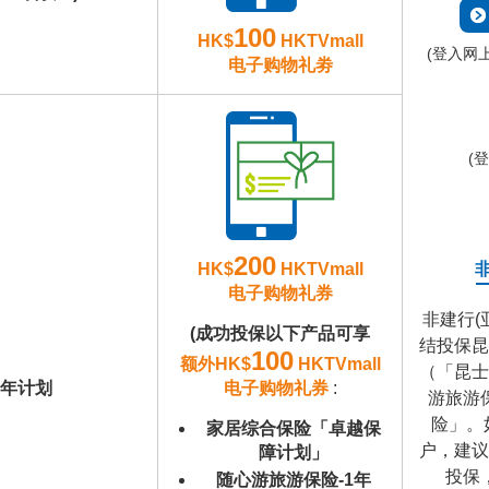
100
HK$
HKTVmall
(登入网
电子购物礼劵
(
200
HK$
HKTVmall
电子购物礼券
非建行(
(成功投保以下产品可享
结投保昆
100
额外HK$
HKTVmall
（「昆士
电子购物礼券
:
1年计划
游旅游
险」。
家居综合保险「卓越保
户，建议
障计划」
投保
随心游旅游保险-1年