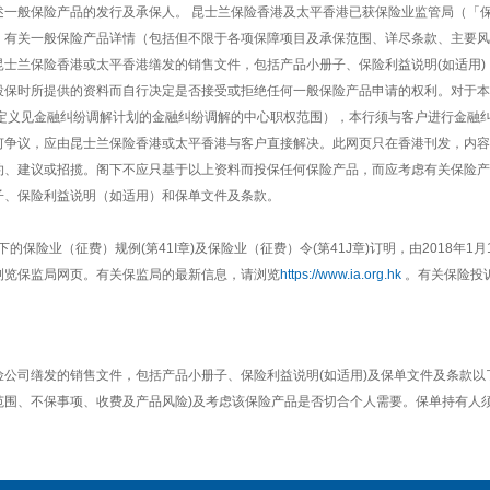
述一般保险产品的发行及承保人。 昆士兰保险香港及太平香港已获保险业监管局（「
。有关一般保险产品详情（包括但不限于各项保障项目及承保范围、详尽条款、主要风
士兰保险香港或太平香港缮发的销售文件，包括产品小册子、保险利益说明(如适用)
投保时所提供的资料而自行决定是否接受或拒绝任何一般保险产品申请的权利。对于本
（定义见金融纠纷调解计划的金融纠纷调解的中心职权范围），本行须与客户进行金融
何争议，应由昆士兰保险香港或太平香港与客户直接解决。此网页只在香港刊发，内容
约、建议或招揽。阁下不应只基于以上资料而投保任何保险产品，而应考虑有关保险产
子、保险利益说明（如适用）和保单文件及条款。
下的保险业（征费）规例(第41I章)及保险业（征费）令(第41J章)订明，由2018年
浏览保监局网页。有关保监局的最新信息，请浏览
https://www.ia.org.hk
。有关保险投
公司缮发的销售文件，包括产品小册子、保险利益说明(如适用)及保单文件及条款以
范围、不保事项、收费及产品风险)及考虑该保险产品是否切合个人需要。保单持有人