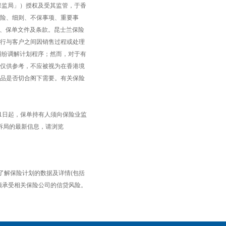
保监局」）授权及受其监管，于香
险、细则、不保事项、重要事
 、保单文件及条款。昆士兰保险
行与客户之间因销售过程或处理
纠纷调解计划程序；然而，对于有
仅供参考，不应被视为在香港境
品是否切合阁下需要。有关保险
1月1日起，保单持有人须向保险业监
诉局的最新信息，请浏览
了解保险计划的数据及详情(包括
须承受相关保险公司的信贷风险。