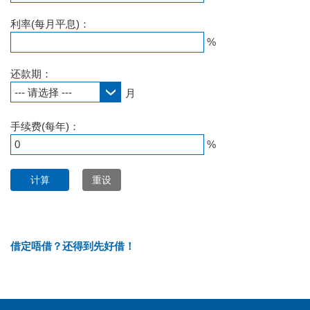
利率(每月平息)：
%
还款期：
--- 请选择 ---
月
手续费(每年)：
%
借定唔借？还得到先好借！