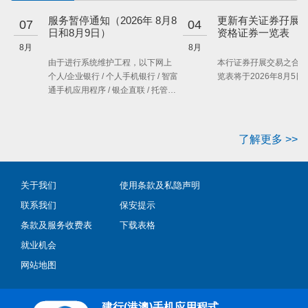
服务暂停通知（2026年 8月8
更新有关证券孖展
07
04
日和8月9日）
资格证券一览表
8月
8月
由于进行系统维护工程，以下网上
本行证券孖展交易之合资
个人/企业银行 / 个人手机银行 / 智富
览表将于2026年8月5日
通手机应用程序 / 银企直联 / 托管网
银服务将于下列时间受到影响。建
议客户就所需的服务预先作好安
排。了解详情…
了解更多 >>
关于我们
使用条款及私隐声明
联系我们
保安提示
条款及服务收费表
下载表格
就业机会
网站地图
建行(港澳)手机应用程式