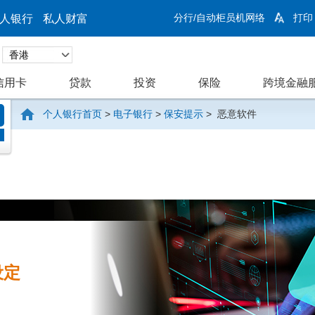
分行/自动柜员机网络
打印
人银行
私人财富
信用卡
贷款
投资
保险
跨境金融
个人银行首页
>
电子银行
>
保安提示
>
恶意软件
设定