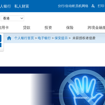
分行/自动柜员机网络
打印
人银行
私人财富
信用卡
贷款
投资
保险
跨境金融
个人银行首页
>
电子银行
>
保安提示
>
未获授权者侵袭