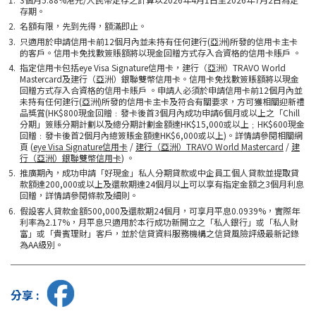
存期。
名額有限，先到先得，額滿即止。
只適用於申請信用卡前12個月內並未持有任何建行(亞洲)所發的信用卡主卡
的客戶。信用卡免找數簽賬額將以現金回贈方式存入合資格的信用卡賬戶 。
指定信用卡包括eye Visa Signature信用卡，建行（亞洲）TRAVO World
Mastercard及建行（亞洲）銀聯雙幣信用卡。信用卡免找數簽賬額將以現金
回贈方式存入合資格的信用卡賬戶 。申請人必須於申請信用卡前12個月內並
未持有任何建行(亞洲)所發的信用卡主卡及符合有關要求，方可獲相關迎新禮
品獎賞(HK$800現金回贈﹕發卡後首3個月內成功申請6個月或以上之「Chill
分期」簽賬分期計劃以及總分期計劃金額達HK$15,000或以上﹔HK$600現金
回贈﹕發卡後首2個月內總簽賬金額達HK$6,000或以上)。詳情請參閱相關網
頁 (
eye Visa Signature信用卡
/
建行（亞洲）TRAVO World Mastercard
/
建
行（亞洲）銀聯雙幣信用卡
) 。
推廣期內，成功申請「好現金」私人分期貸款或中企員工個人貸款並提取貸
款額達200,000或以上及還款期達24個月以上可以享有指定金額之3個月利息
回贈，詳情請參閱條款及細則。
假設客人貸款金額500,000及還款期24個月，可享月平息0.0939%，實際年
利率為2.17%，月平息只適用於本行成功新開立之「私人銀行」或「私人財
富」或「貴賓理財」客戶，並於信貸資料服務機構之信貸風險評級最新記錄
為AA級別。
分享 :