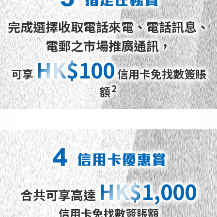
完成選擇收取電話來電、電話訊息、
電郵之市場推廣通訊，
HK$100
HK$100
可享
信用卡免找數簽賬
2
額
HK$1,000
HK$1,000
合共可享高達
信用卡免找數簽賬額