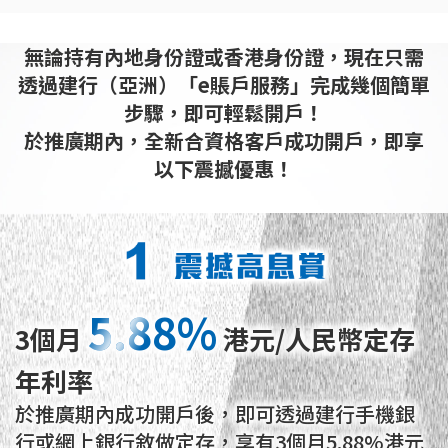
無論持有內地身份證或香港身份證，現在只需
透過
建行（亞洲）「e賬戶服務」完成幾個簡單
步驟，即可輕鬆開戶！
於推廣期內，全新合資格客戶成功開戶，即享
以下震撼優惠！
5.88%
5.88%
3個月
港元/人民幣定存
年利率
於推廣期內成功開戶後，即可透過建行手機銀
行或網上銀行敘做定存，享有3個月5.88%港元