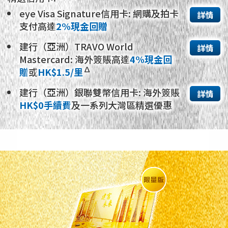
eye Visa Signature信用卡: 網購及拍卡
詳情
支付高達
2%現金回贈
建行（亞洲）TRAVO World
詳情
Mastercard: 海外簽賬高達
4%現金回
∆
贈
或
HK$1.5/里
建行（亞洲）銀聯雙幣信用卡: 海外簽賬
詳情
HK$0手續費
及一系列大灣區精選優惠