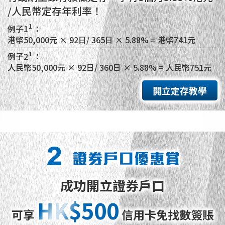
/人民幣定存年利率！
1
例子1
：
港幣50,000元 × 92日/ 365日 ×
5.88% = 港幣741元
1
例子2
：
人民幣50,000元 × 92日/ 360日 ×
5.88% = 人民幣751元
開立定存教學
成功開立證券戶口
HK$500
HK$500
可享
信用卡免找數簽賬