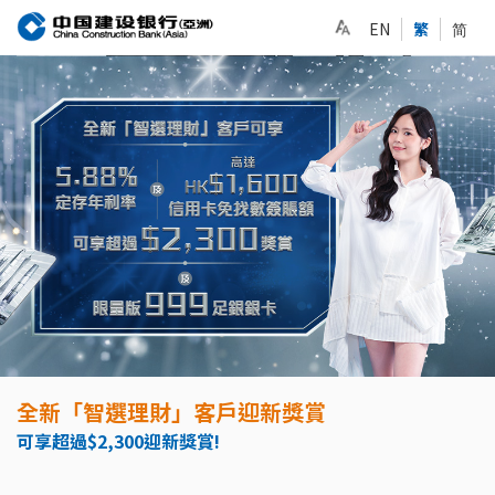
EN
繁
简
全新「智選理財」客戶迎新獎賞
可享超過$2,300迎新獎賞!