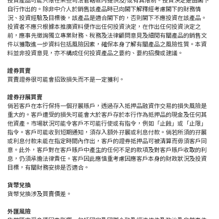
自行作出的。除非中介人於銷售該產品時已向閣下解釋經考慮閣下的財務情
況、投資經驗及目標後，該產品是適合閣下的，否則閣下不應投資在該產品。
投資者不應只根據本推廣資料便作出任何投資決定，在作出任何投資決定之
前，應事先徵詢獨立專業財務、稅務及法律顧問意見及細閱有關產品的銷售文
件以獲取進一步資料包括風險因素，確保本身了解有關產品之風險性質。本資
料並非投資意見，亦不構成任何投資產品之要約、要約招攬或建議。
證券買賣
買賣證券很可能會招致損失而不是一定獲利。
證券孖展買賣
倘若客戶在本行保持一個孖展賬戶，透過存入抵押品融資作交易的損失風險是
重大的。客戶遭受的損失可能會大於客戶存於本行作為抵押品的現金及任何其
他資產。市場狀況可能令客戶不可能行使或有指令，例如「止蝕」或「止限」
指令。客戶可能收到短期通知，須存入額外孖展或利息付款。倘若所須的孖展
或利息付款未能在指定時間內作出，客戶的證券抵押品可被清算而毋須客戶同
意。此外，客戶對在客戶賬戶中產生的任何不足的款項及對客戶賬戶收取的利
息，仍須承擔法律責任。客戶因此應慎重考慮因應客戶本身的財政狀況及投資
目標，有關財務安排是否適合。
貨幣兌換
貨幣兌換涉及買賣價差。
外匯風險