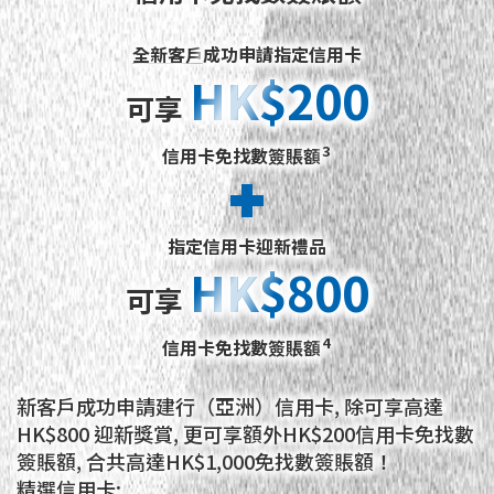
全新客戶
成功申請指定信用卡
HK$200
HK$200
可享
3
信用卡免找數簽賬額
指定信用卡迎新禮品
HK$800
HK$800
可享
4
信用卡免找數簽賬額
新客戶成功申請建行（亞洲）信用卡, 除可享高達
HK$800 迎新獎賞, 更可享額外HK$200信用卡免找數
簽賬額, 合共高達HK$1,000免找數簽賬額！
精選信用卡: