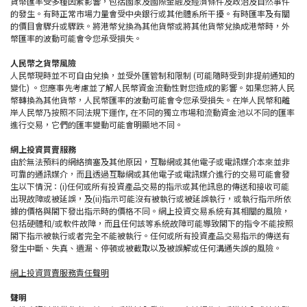
貨幣匯率受多種因素影響，包括國家及國際金融及經濟條件及政治及自然事件
的發生。有時正常市場力量會受中央銀行或其他體系所干擾。有時匯率及有關
的價目會驟升或驟跌。將港幣兌換為其他貨幣或將其他貨幣兌換成港幣時，外
幣匯率的波動可能會令您承受損失。
人民幣之貨幣風險
人民幣現時並不可自由兌換，並受外匯管制和限制 (可能隨時受到非提前通知的
變化) 。您應事先考慮並了解人民幣資金流動性對您造成的影響。如果您將人民
幣轉換為其他貨幣，人民幣匯率的波動可能會令您承受損失。在岸人民幣和離
岸人民幣乃按照不同法規下運作, 在不同的獨立市場和流動資金池以不同的匯率
進行交易，它們的匯率變動可能會明顯地不同。
網上投資買賣服務
由於無法預料的網絡擠塞及其他原因，互聯網或其他電子或電訊媒介本來並非
可靠的通訊媒介，而且透過互聯網或其他電子或電訊媒介進行的交易可能會發
生以下情況：(i)任何或所有投資產品交易的指示或其他訊息的傳送和接收可能
出現故障或被延誤，及(ii)指示可能沒有被執行或被延誤執行，或執行指示所依
據的價格與閣下發出指示時的價格不同。網上投資交易系統有其相關的風險，
包括硬體和/或軟件故障，而且任何該等系統故障可能導致閣下的指令不能按照
閣下指示被執行或者完全不能被執行。任何或所有投資產品交易指示的傳送有
發生中斷、失真、遺漏、停頓或被截取以及被誤解或任何溝通失誤的風險。
網上投資買賣服務責任聲明
聲明