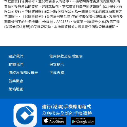
本推廣資料僅供參考，並只在香港以內發佈，不應被視為在香港境內或境外購
買任何投資產品的要約、建議或招攬。本推廣資料由中國建設銀行(亞洲)股份有
限公司發行。中國建設銀行(亞洲)股份有限公司為一間受香港金融管理局規管之
持牌銀行、《保險業條例》(香港法例第41章)下的持牌保險代理機構，及證券及
期貨條例下的註冊機構(中央編號：AAC155)，從事第一類(證券交易)及第四類
(就證券提供意見)的受規管活動。本推廣資料並未經香港任何監管機構審閱。
關於我們
使用條款及私隱聲明
聯繫我們
保安提示
條款及服務收費表
下載表格
就業機會
網站地圖
建行(港澳)手機應用程式
為您帶來全新的手機體驗