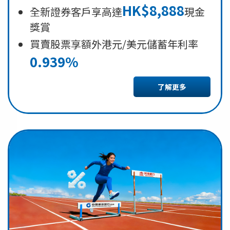
HK$8,888
全新證券客戶享高達
現金
獎賞
買賣股票享額外港元/美元儲蓄年利率
0.939%
了解更多