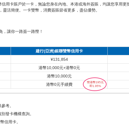
港幣信用卡賬戶於一卡，無論您身在內地、本港或海外簽賬，均讓您享用更
，靈活簡便。一卡雙幣，消費簽賬節省更多，盡佔優勢。
免，讓你一路簽一路慳！
建行(亞洲)銀聯雙幣信用卡
¥131,854
港幣10,000元+港幣0元
港幣10,000元
慳港幣195元
港幣0元手續費
即1.95%
供參考。
個別發卡機構查詢。
雙幣信用卡。