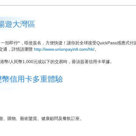
暢遊大灣區
款，一拍即付^，唔使簽名，方便快捷！讓你於全球接受QuickPass感應式付
交通，詳情請瀏覽
http://www.unionpayintl.com/hk/
。
於支付港幣/人民幣1,000元或以下的交易時，毋須簽署信用卡單據。
雙幣信用卡多重體驗
遊、購物、藝術鑒賞、健康顧問及餐飲訂座。