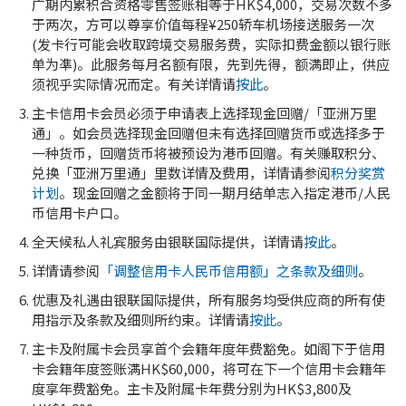
广期内累积合资格零售签账相等于HK$4,000，交易次数不多
于两次，方可以尊享价值每程¥250轿车机场接送服务一次
(发卡行可能会收取跨境交易服务费，实际扣费金额以银行账
单为凖)。此服务每月名额有限，先到先得，额满即止，供应
须视乎实际情况而定。有关详情请
按此
。
主卡信用卡会员必须于申请表上选择现金回赠/「亚洲万里
通」。如会员选择现金回赠但未有选择回赠货币或选择多于
一种货币，回赠货币将被预设为港币回赠。有关赚取积分、
兑换「亚洲万里通」里数详情及费用，详情请参阅
积分奖赏
计划
。现金回赠之金额将于同一期月结单志入指定港币/人民
币信用卡户口。
全天候私人礼宾服务由银联国际提供，详情请
按此
。
详情请参阅
「调整信用卡人民币信用额」之条款及细则
。
优惠及礼遇由银联国际提供，所有服务均受供应商的所有使
用指示及条款及细则所约束。详情请
按此
。
主卡及附属卡会员享首个会籍年度年费豁免。如阁下于信用
卡会籍年度签账满HK$60,000，将可在下一个信用卡会籍年
度享年费豁免。主卡及附属卡年费分别为HK$3,800及