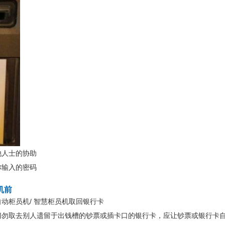
他人士的协助
你输入的密码
机前
动柜员机/ 智慧柜员机取回银行卡
切勿取去别人遗留于出钱槽的钞票或插卡口的银行卡，应让钞票或银行卡