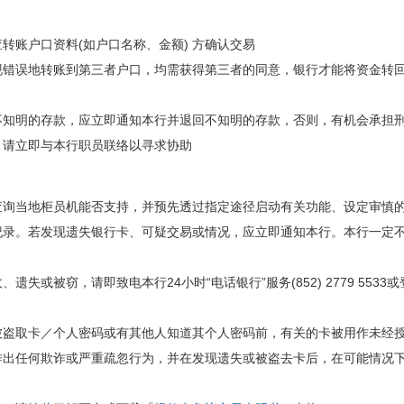
转账户口资料(如户口名称、金额) 方确认交易
现错误地转账到第三者户口，均需获得第三者的同意，银行才能将资金转
不知明的存款，应立即通知本行并退回不知明的存款，否则，有机会承担
，请立即与本行职员联络以寻求协助
查询当地柜员机能否支持，并预先透过指定途径启动有关功能、设定审慎
纪录。若发现遗失银行卡、可疑交易或情况，应立即通知本行。本行一定
遗失或被窃，请即致电本行24小时“电话银行”服务(852) 2779 553
被盗取卡／个人密码或有其他人知道其个人密码前，有关的卡被用作未经
作出任何欺诈或严重疏忽行为，并在发现遗失或被盗去卡后，在可能情况