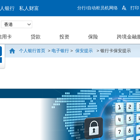
分行/自动柜员机网络
打印
人银行
私人财富
信用卡
贷款
投资
保险
跨境金融
个人银行首页
>
电子银行
>
保安提示
>
银行卡保安提示