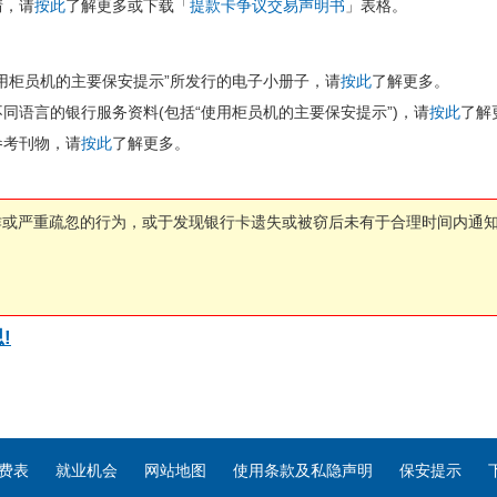
情，请
按此
了解更多或下载「
提款卡争议交易声明书
」表格。
用柜员机的主要保安提示”所发行的电子小册子，请
按此
了解更多。
同语言的银行服务资料(包括“使用柜员机的主要保安提示”)，请
按此
了解
参考刊物，请
按此
了解更多。
诈或严重疏忽的行为，或于发现银行卡遗失或被窃后未有于合理时间内通
!
费表
就业机会
网站地图
使用条款及私隐声明
保安提示